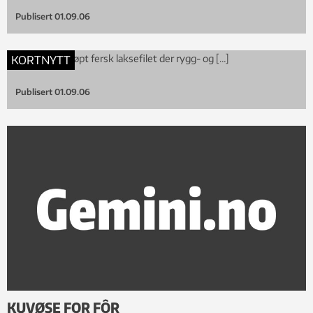
Publisert
01.09.06
I dag får du kjøpt fersk laksefilet der rygg- og […]
KORTNYTT
Publisert
01.09.06
KUVØSE FOR FÔR