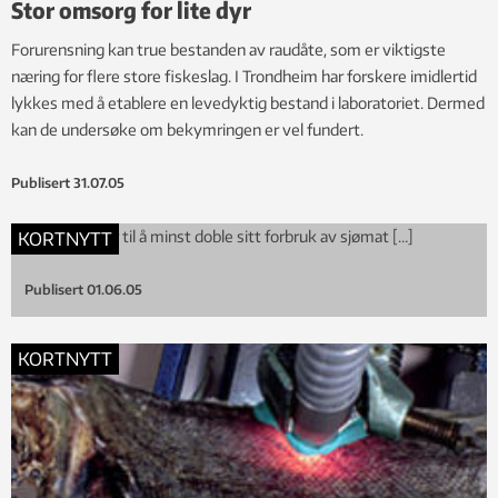
Stor omsorg for lite dyr
Forurensning kan true bestanden av raudåte, som er viktigste
næring for flere store fiskeslag. I Trondheim har forskere imidlertid
lykkes med å etablere en levedyktig bestand i laboratoriet. Dermed
kan de undersøke om bekymringen er vel fundert.
Publisert
31.07.05
Kina kommer til å minst doble sitt forbruk av sjømat […]
KORTNYTT
Publisert
01.06.05
KORTNYTT