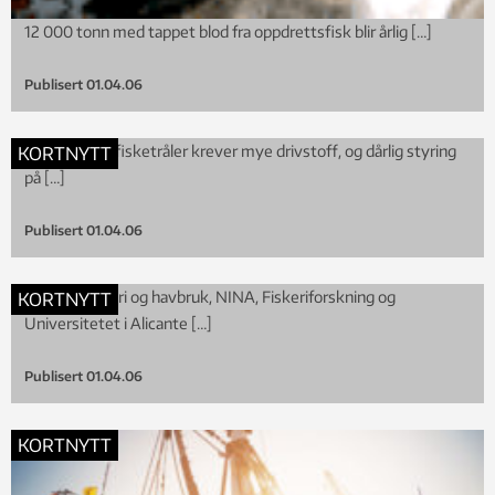
12 000 tonn med tappet blod fra oppdrettsfisk blir årlig […]
Publisert
01.04.06
Store, tunge fisketråler krever mye drivstoff, og dårlig styring
KORTNYTT
på […]
Publisert
01.04.06
SINTEF Fiskeri og havbruk, NINA, Fiskeriforskning og
KORTNYTT
Universitetet i Alicante […]
Publisert
01.04.06
KORTNYTT