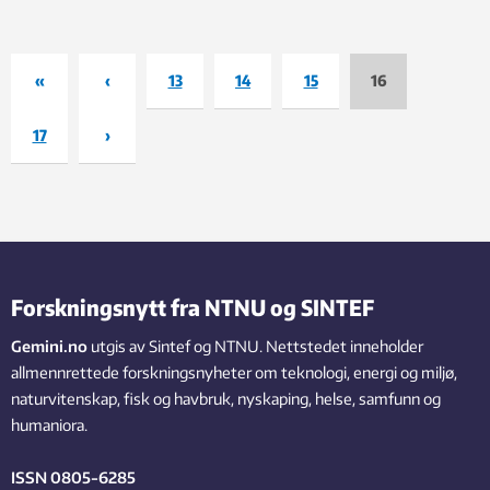
«
‹
13
14
15
16
17
›
Forskningsnytt fra NTNU og SINTEF
Gemini.no
utgis av Sintef og NTNU. Nettstedet inneholder
allmennrettede forskningsnyheter om teknologi, energi og miljø,
naturvitenskap, fisk og havbruk, nyskaping, helse, samfunn og
humaniora.
ISSN 0805-6285