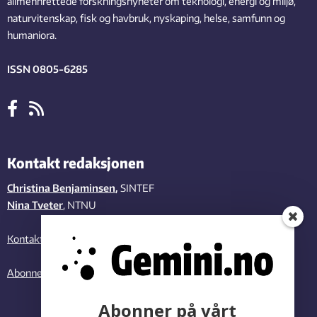
allmennrettede forskningsnyheter om teknologi, energi og miljø,
naturvitenskap, fisk og havbruk, nyskaping, helse, samfunn og
humaniora.
ISSN 0805-6285
Kontakt redaksjonen
Christina Benjaminsen
,
SINTEF
Nina Tveter
, NTNU
Kontakt oss
Abonner på vårt nyhetsbrev
Abonner på vårt