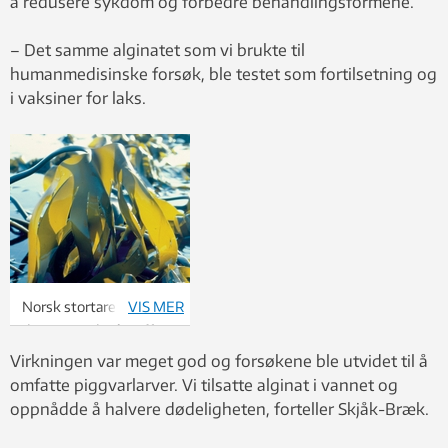
å redusere sykdom og forbedre behandlingsformene.
– Det samme alginatet som vi brukte til
humanmedisinske forsøk, ble testet som fortilsetning og
i vaksiner for laks.
Norsk stortare er det
VIS MER
dominerende råstoffet i
norsk alginatproduksjon.
Virkningen var meget god og forsøkene ble utvidet til å
Foto: Inst. for
omfatte piggvarlarver. Vi tilsatte alginat i vannet og
bioteknologi/Mentz
oppnådde å halvere dødeligheten, forteller Skjåk-Bræk.
Indergaard