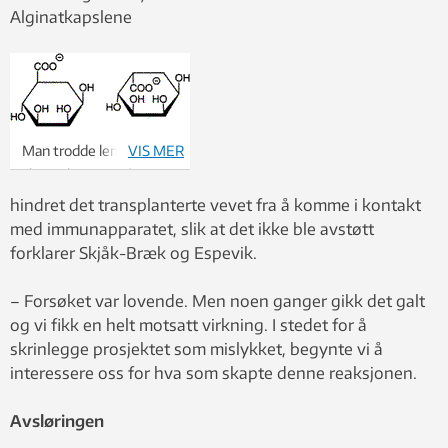
Alginatkapslene
Man trodde lenge at
VIS MER
alginat besto av én
byggestein. Etter hvert
hindret det transplanterte vevet fra å komme i kontakt
kom det for en dag at
med immunapparatet, slik at det ikke ble avstøtt
alginat består av to.
forklarer Skjåk-Bræk og Espevik.
Dette gir alginat ulike
egenskaper, og en ny
– Forsøket var lovende. Men noen ganger gikk det galt
verden av muligheter
og vi fikk en helt motsatt virkning. I stedet for å
åpnet seg.
skrinlegge prosjektet som mislykket, begynte vi å
interessere oss for hva som skapte denne reaksjonen.
Avsløringen