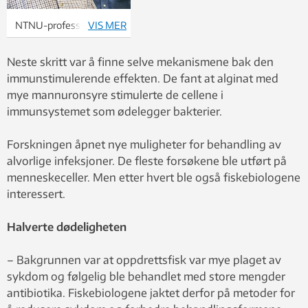
NTNU-professorene
VIS MER
Gudmund Skjåk-Bræk
og Terje Espevik tilsatte
Neste skritt var å finne selve mekanismene bak den
den bakteriedrepende
immunstimulerende effekten. De fant at alginat med
alginatsammensetningen
mye mannuronsyre stimulerte de cellene i
i i vannet hos
immunsystemet som ødelegger bakterier.
piggvarlarver.
Dødeligheten ble
Forskningen åpnet nye muligheter for behandling av
halvert. Foto: Synnøve
alvorlige infeksjoner. De fleste forsøkene ble utført på
Ressem
menneskeceller. Men etter hvert ble også fiskebiologene
interessert.
Halverte dødeligheten
– Bakgrunnen var at oppdrettsfisk var mye plaget av
sykdom og følgelig ble behandlet med store mengder
antibiotika. Fiskebiologene jaktet derfor på metoder for