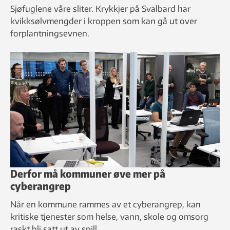
Sjøfuglene våre sliter. Krykkjer på Svalbard har
kvikksølvmengder i kroppen som kan gå ut over
forplantningsevnen.
Derfor må kommuner øve mer på
cyberangrep
Når en kommune rammes av et cyberangrep, kan
kritiske tjenester som helse, vann, skole og omsorg
raskt bli satt ut av spill.