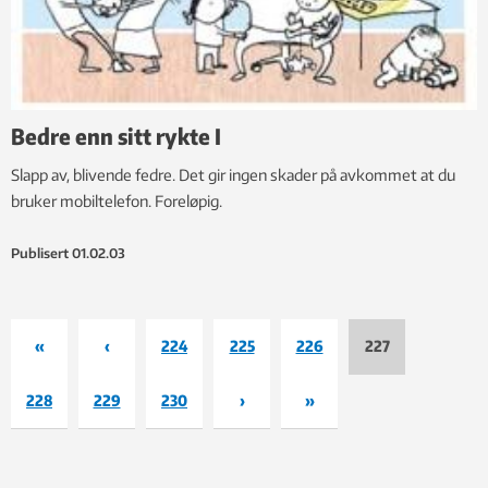
Bedre enn sitt rykte I
Slapp av, blivende fedre. Det gir ingen skader på avkommet at du
bruker mobiltelefon. Foreløpig.
Publisert
01.02.03
«
‹
224
225
226
227
228
229
230
›
»