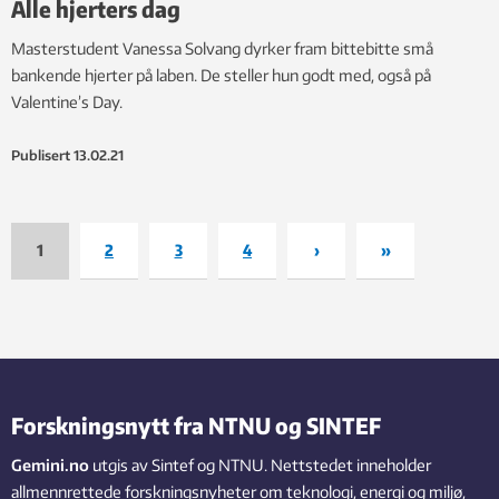
Alle hjerters dag
Masterstudent Vanessa Solvang dyrker fram bittebitte små
bankende hjerter på laben. De steller hun godt med, også på
Valentine’s Day.
Publisert
13.02.21
1
2
3
4
›
»
Forskningsnytt fra NTNU og SINTEF
Gemini.no
utgis av Sintef og NTNU. Nettstedet inneholder
allmennrettede forskningsnyheter om teknologi, energi og miljø,