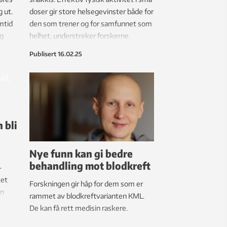
g ut.
doser gir store helsegevinster både for
mtid
den som trener og for samfunnet som
ig
helhet, understreker forskerne.
Publisert
16.02.25
 bli
Nye funn kan gi bedre
behandling mot blodkreft
–
ket
Forskningen gir håp for dem som er
en
rammet av blodkreftvarianten KML.
ktige
De kan få rett medisin raskere.