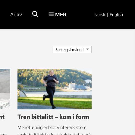
Arkiv
MER
Norsk
|
English
nt
Tren bittelitt – kom i form
Mikrotrening er blitt vinterens store
øres
snakkis: Effektiv fysisk aktivitet i små