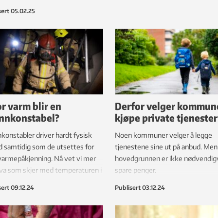
medisiner og miljøgifter og trumf
ne til å sondere omgivelsene
sert
05.02.25
dyreforsøk.
ing seg.
r varm blir en
Derfor velger kommun
nnkonstabel?
kjøpe private tjenester
konstabler driver hardt fysisk
Noen kommuner velger å legge
d samtidig som de utsettes for
tjenestene sine ut på anbud. Men
varmepåkjenning. Nå vet vi mer
hovedgrunnen er ikke nødvendigv
va som skjer med temperaturen i
spare penger.
en under en røykdykkerinnsats.
sert
09.12.24
Publisert
03.12.24