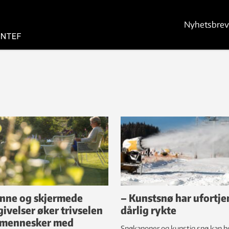
Nyhetsbrev
nne og skjermede
– Kunstsnø har ufortje
ivelser øker trivselen
dårlig rykte
 mennesker med
Snøkanoner og kunstig snø kan h