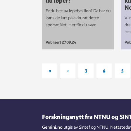
du løper?
ku
N
Er du bitt av løpebasillen? Da har du
kanskje lurt på akkurat dette
Vi 
spørsmålet. Her får du svar.
dre
bes
mor
Publisert
27.09.24
Pub
«
‹
3
4
5
Forskningsnytt fra NTNU og SIN
Gemini.no
utgis av Sintef og NTNU. Nettstedet