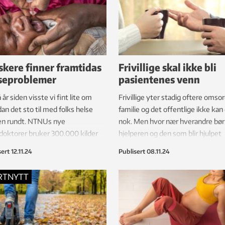
skere finner framtidas
Frivillige skal ikke bli
seproblemer
pasientenes venn
å år siden visste vi fint lite om
Frivillige yter stadig oftere omsor
an det sto til med folks helse
familie og det offentlige ikke kan 
en rundt. NTNUs nye
nok. Men hvor nær hverandre bør
oktorer bruker 300.000 kilder
hjelperen og den som blir hjulpet
 skaffe oss oversikt.
komme?
sert
12.11.24
Publisert
08.11.24
RTNYTT