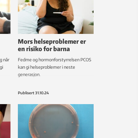
Mors helseproblemer er
en risiko for barna
g når
Fedme og hormonforstyrrelsen PCOS
gi
kan gi helseproblemer i neste
generasjon.
Publisert
31.10.24