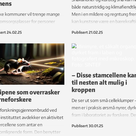
mens
både naturstridig og klimafiendtli
ke kommuner vil trenge mange
Men i en mildere og regntung fre
 omsorgsplasser for personer
kan kunstsnø være en bærekraft
demens i årene som kommer.
løsning, mener forskere.
sert
24.02.25
Publisert
21.02.25
dan bør disse utformes?
– Disse stamcellene kan
til nesten alt mulig i
kroppen
ipene som overrasker
rneforskere
De ser ut som små celleklumper 
men er i praksis ørsmå nyrer, dyr
 forskningsgjennombrudd ved
fram i laboratoriet av forskere. D
-instituttet avdekker en aktivitet
nye teknologien gir oss mer nøya
tercellene som antar en
Publisert
30.01.25
svar på hva kroppen vår tåler av
ornlignende form. Den benytter