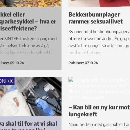
kkel eller
Bekkenbunnplager
sparkesykkel – hva er
rammer seksuallivet
lseeffektene?
Kvinner med bekkenbunnplager a
er SINTEF-forskere i gang med
oftere fra sex enn andre. Én grup
åle helseeffektene av å gå,
avstår fire ganger så ofte som g
le og kjøre elsparkesykkel til
med minst plager.
b. Oppdragsgiver er Statens
lisert
09.10.24
Publisert
07.10.24
vesen.
ONIKK
– Kan bli en ny kur mot
lungekreft
a skal til for at vi skal
Nanomedisin med gassbobler har 