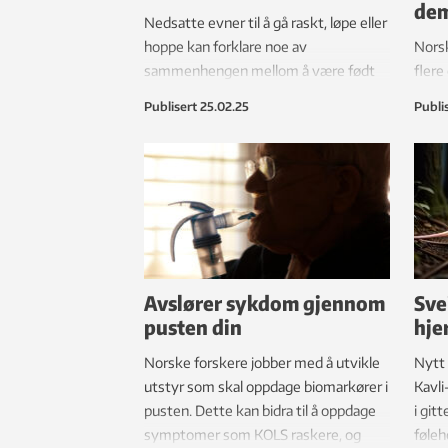
de
Nedsatte evner til å gå raskt, løpe eller
hoppe kan forklare noe av
Nors
sammenhengen mellom å være født
flere
for tidlig og være i mindre fysisk
med 
Publisert
25.02.25
Publi
aktivitet.
Hvor
Avslører sykdom gjennom
Sve
pusten din
hje
Norske forskere jobber med å utvikle
Nytt
utstyr som skal oppdage biomarkører i
Kavli
pusten. Dette kan bidra til å oppdage
i git
symptomer som KOLS raskere, og
føleh