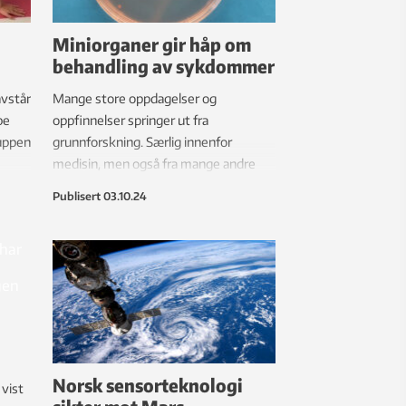
Miniorganer gir håp om
behandling av sykdommer
vstår
Mange store oppdagelser og
pe
oppfinnelser springer ut fra
ruppen
grunnforskning. Særlig innenfor
medisin, men også fra mange andre
fagfelt. Her er noen av dem.
Publisert
03.10.24
Norsk sensorteknologi
vist