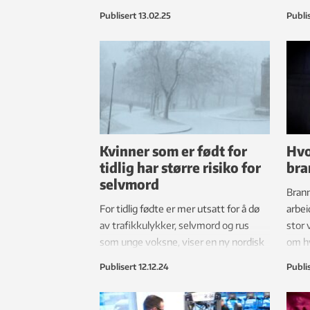
endre livet til millioner av mennesker
rotte
Publisert
13.02.25
Publi
som lider av sykdommen.
omkr
Kvinner som er født for
Hvo
tidlig har større risiko for
bra
selvmord
Brann
For tidlig fødte er mer utsatt for å dø
arbei
av trafikkulykker, selvmord og rus
stor 
som unge voksne, viser en ny nordisk
om h
studie. Et overraskende funn er at
kropp
Publisert
12.12.24
Publi
særlig premature kvinner har en
tydelig økt risiko for å dø i selvmord.