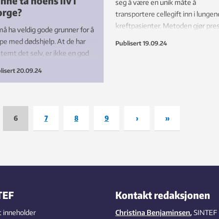
nne ta noens liv i
seg å være en unik måte å
orge?
transportere cellegift inn i lungene
kreftpasienter. Metoden gjør pres
må ha veldig gode grunner for å
konsentrert behandling mulig – o
pe med dødshjelp. At de har
Publisert
19.09.24
hindrer samtidig en rekke bivirkn
temt det selv, er ikke en god
fordi den bare virker lokalt.
alsk grunn.
lisert
20.09.24
6
7
8
9
›
»
TEF
Kontakt redaksjonen
 inneholder
Christina Benjaminsen
,
SINTEF