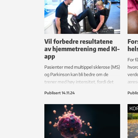
Vil forbedre resultatene
For
av hjemmetrening med KI-
hel
app
For f
Pasienter med multippel sklerose (MS)
hvord
og Parkinson kan bli bedre om de
verd
trener med høy intensitet, fordi det
æresd
aktiverer nervesystemet og gir økt
for å
Publisert
14.11.24
Publi
styrke. Nå utvikler forskere en app
som skal gjøre treningen mer effektiv
KO
på hjemmebane – med telefonen som
personlig trener.