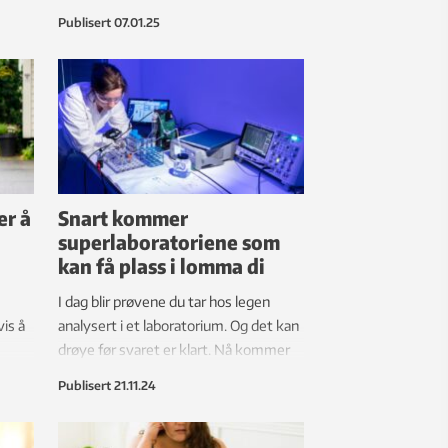
er
Publisert
07.01.25
er å
Snart kommer
superlaboratoriene som
kan få plass i lomma di
I dag blir prøvene du tar hos legen
is å
analysert i et laboratorium. Og det kan
drøye før svaret er klart. Nå kommer
laboratorier som ikke er større enn et
Publisert
21.11.24
betalingskort og gir svar på flekken.