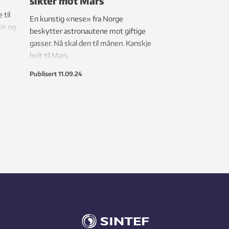
sikter mot Mars
 til
En kunstig «nese» fra Norge
is og
beskytter astronautene mot giftige
g
gasser. Nå skal den til månen. Kanskje
inger
helt til Mars.
Publisert
11.09.24