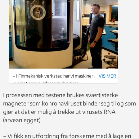
– I Finmekanisk verksted har vi maskiner av høy
VIS MER
kvalitet som er tilpasset den type
prototyputvikling vi driver med, sier Øystein
I prosessen med testene brukes svært sterke
Gjervan Hagem, her ved siden av en 5-akset
magneter som konronaviruset binder seg til og som
fresemaskin. Foto: Idun Haugan
gjør at det er mulig å trekke ut virusets RNA
(arveanlegget).
– Vi fikk en utfordring fra forskerne med å lage en