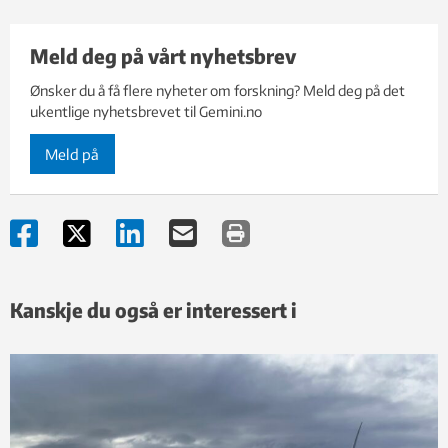
SINTEF og andre eksterne forskningsenheter ved ledig
verksted.
kapasitet.
Ved ledig kapasitet tar verkstedet også oppdrag fra hele
Meld deg på vårt nyhetsbrev
NTNU, samt SINTEF og andre eksterne
forskningsenheter.
Ønsker du å få flere nyheter om forskning? Meld deg på det
ukentlige nyhetsbrevet til Gemini.no
Finmekanisk verksted har ti ansatte med lang erfaring innen
prototyputvikling.
Meld på
Kanskje du også er interessert i