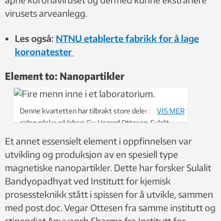
virusets arveanlegg.
Les også:
NTNU etablerte fabrikk for å lage
koronatester
Element to: Nanopartikler
Denne kvartetten har tilbrakt store deler av livet
VIS MER
siden påske på laben. F.v. Vegard Ottesen, Sulalit
Bandyopadhyat, Anuvansh Sharma og Magnar
Et annet essensielt element i oppfinnelsen var
Bjørås. Foto: Idun Haugan
utvikling og produksjon av en spesiell type
magnetiske nanopartikler. Dette har forsker Sulalit
Bandyopadhyat ved Institutt for kjemisk
prosessteknikk stått i spissen for å utvikle, sammen
med post.doc. Vegar Ottesen fra samme institutt og
stipendiat Anuvansh Sharma fra Institutt for