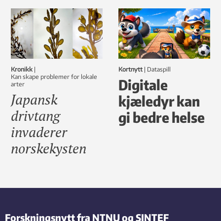
Kronikk
|
Kortnytt
|
dataspill
Kan skape problemer for lokale
Digitale
arter
Japansk
kjæledyr kan
drivtang
gi bedre helse
invaderer
norskekysten
Forskningsnytt fra NTNU og SINTEF