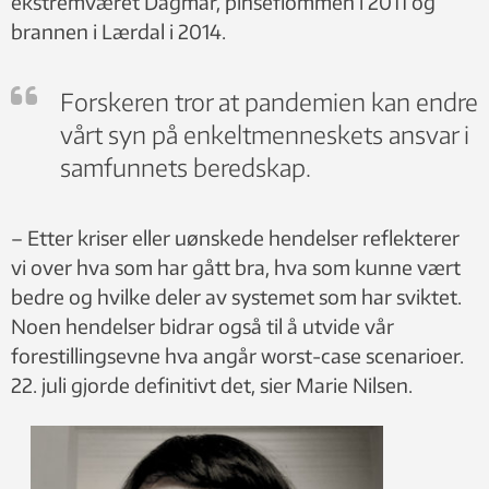
ekstremværet Dagmar, pinseflommen i 2011 og
brannen i Lærdal i 2014.
Forskeren tror at pandemien kan endre
vårt syn på enkeltmenneskets ansvar i
samfunnets beredskap.
– Etter kriser eller uønskede hendelser reflekterer
vi over hva som har gått bra, hva som kunne vært
bedre og hvilke deler av systemet som har sviktet.
Noen hendelser bidrar også til å utvide vår
forestillingsevne hva angår worst-case scenarioer.
22. juli gjorde definitivt det, sier Marie Nilsen.