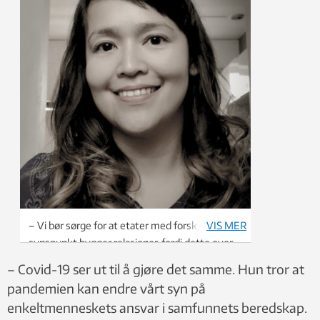
– Vi bør sørge for at etater med forskjellige
VIS MER
synspunkt bygger relasjoner, fordi dette over
tid kan bidra til bedre samhandling når kriser
– Covid-19 ser ut til å gjøre det samme. Hun tror at
oppstår, sier Marie Nilsen ved Institutt for
pandemien kan endre vårt syn på
industriell økonomi og teknologiledelse, NTNU.
enkeltmenneskets ansvar i samfunnets beredskap.