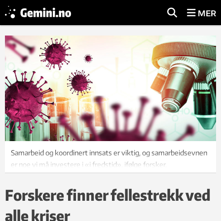
MER
Samarbeid og koordinert innsats er viktig, og samarbeidsevnen
er noe vi må investere i «i fredstid», ifølge forsker.
Forskere finner fellestrekk ved
alle kriser