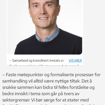
– Samarbeid og koordinert innsats er viktig. Det
VIS MER
forebygger at kriser blir større enn de trenger å
være som følge av feilhåndtering, sier Stian
– Faste møtepunkter og formaliserte prosesser for
Antonsen, NTNU Samfunnsforskning.
samhandling vil alltid være nyttige tiltak. Det å
snakke sammen kan bidra til felles forståelse og
bedre innsikt i tema som går på tvers av
sektorgrenser. Vi bør sørge for at etater med