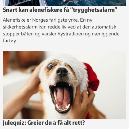
Snart kan alenefiskere få “trygghetsalarm”
Alenefiske er Norges farligste yrke. En ny
sikkerhetsalarm kan redde liv ved at den automatisk
stopper båten og varsler Kystradioen og nærliggende
fartøy.
Julequiz: Greier du å få alt rett?