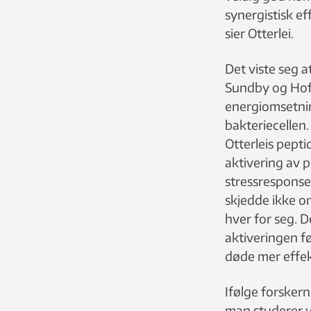
synergistisk ef
sier Otterlei.
Det viste seg a
Sundby og Hoff
energiomsetnin
bakteriecellen
Otterleis peptid
aktivering av p
stressresponser
skjedde ikke om
hver for seg. 
aktiveringen fø
døde mer effek
Ifølge forsker
man studerer v