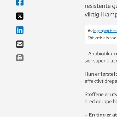
resistente g
viktig i kam
Av
Ingebjørg Hes
This article is also
– Antibiotika-re
sier stipendia
Hun er førstef
effektivt drepe
Stoffene er utv
bred gruppe ba
– En ting er a