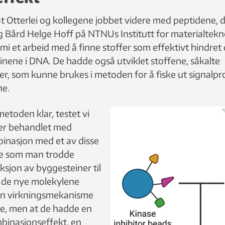
t Otterlei og kollegene jobbet videre med peptidene, 
g Bård Helge Hoff på NTNUs Institutt for materialtekn
jemi et arbeid med å finne stoffer som effektivt hindre
inene i DNA. De hadde også utviklet stoffene, såkalte
er, som kunne brukes i metoden for å fiske ut signalpr
ne.
etoden klar, testet vi
ier behandlet med
binasjon med et av disse
e som man trodde
ksjon av byggesteiner til
t de nye molekylene
n virkningsmekanisme
e, men at de hadde en
binasjonseffekt, en