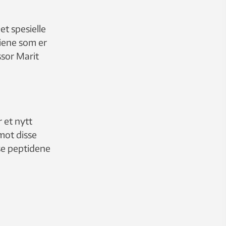
et spesielle
riene som er
ssor Marit
 et nytt
 mot disse
sse peptidene