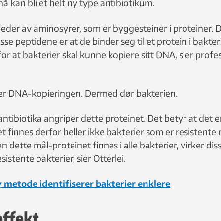
nå kan bli et helt ny type antibiotikum.
jeder av aminosyrer, som er byggesteiner i proteiner. D
se peptidene er at de binder seg til et protein i bakte
 for at bakterier skal kunne kopiere sitt DNA, sier profe
er DNA-kopieringen. Dermed dør bakterien.
ntibiotika angriper dette proteinet. Det betyr at det er
t finnes derfor heller ikke bakterier som er resistente
n dette mål-proteinet finnes i alle bakterier, virker di
istente bakterier, sier Otterlei.
 metode identifiserer bakterier enklere
effekt