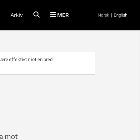
Arkiv
MER
Norsk
|
English
være effektivt mot en bred
ka mot