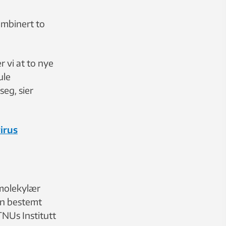
ombinert to
er vi at to nye
ule
eg, sier
irus
g molekylær
en bestemt
TNUs Institutt