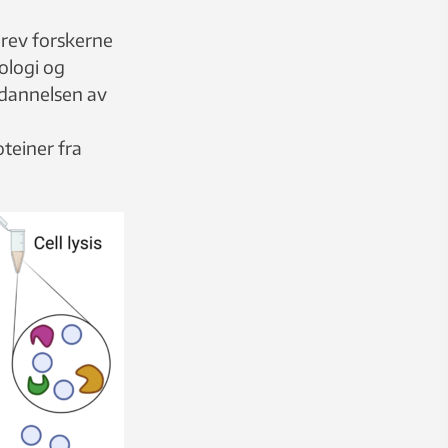
drev forskerne
ologi og
t dannelsen av
oteiner fra