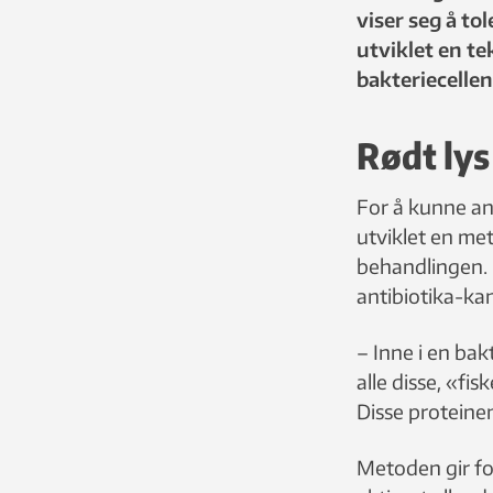
viser seg å to
utviklet en te
bakteriecellen
Rødt lys
For å kunne an
utviklet en me
behandlingen. 
antibiotika-ka
– Inne i en bak
alle disse, «fi
Disse proteinen
Metoden gir for