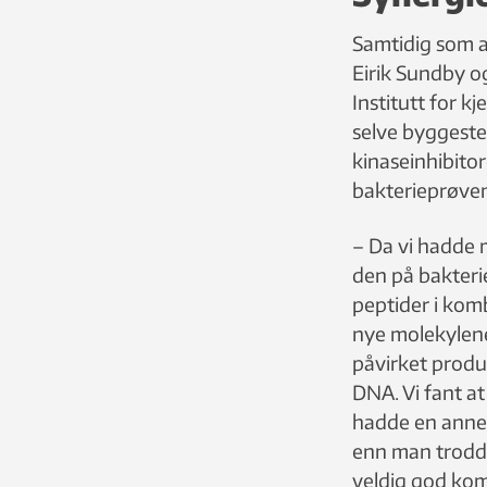
Samtidig som a
Eirik Sundby o
Institutt for k
selve byggeste
kinaseinhibitor
bakterieprøve
– Da vi hadde m
den på bakter
peptider i kom
nye molekylen
påvirket produ
DNA. Vi fant a
hadde en anne
enn man trodd
veldig god kom