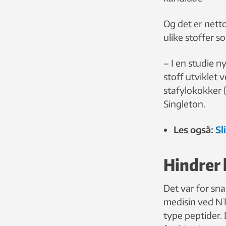
Og det er nett
ulike stoffer s
– I en studie ny
stoff utviklet
stafylokokker 
Singleton.
Les også:
Sl
Hindrer 
Det var for sna
medisin ved NT
type peptider. 