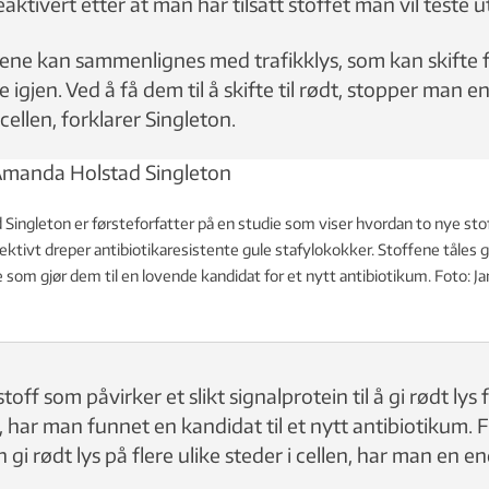
eaktivert etter at man har tilsatt stoffet man vil teste u
ene kan sammenlignes med trafikklys, som kan skifte fr
 igjen. Ved å få dem til å skifte til rødt, stopper man en
 cellen, forklarer Singleton.
ingleton er førsteforfatter på en studie som viser hvordan to nye stof
ktivt dreper antibiotikaresistente gule stafylokokker. Stoffene tåles 
 som gjør dem til en lovende kandidat for et nytt antibiotikum. Foto: Ja
off som påvirker et slikt signalprotein til å gi rødt lys 
n, har man funnet en kandidat til et nytt antibiotikum.
 gi rødt lys på flere ulike steder i cellen, har man en 