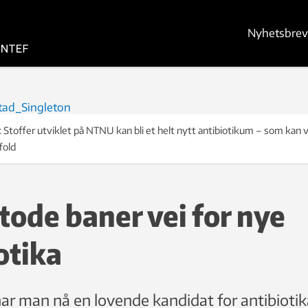
Nyhetsbrev
Stoffer utviklet på NTNU kan bli et helt nytt antibiotikum – som kan 
fold
ode baner vei for nye
otika
r man nå en lovende kandidat for antibioti