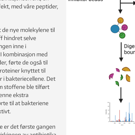
fekt, med våre peptider,
t de nye molekylene til
 hindret selve
gen inne i
. I kombinasjon med
er, førte de også til
roteiner knyttet til
 i bakteriecellene. Det
 stoffene ble tilført
Denne ekstra
rte til at bakteriene
tivt.
ne er det første gangen
irkingen av antibiotika