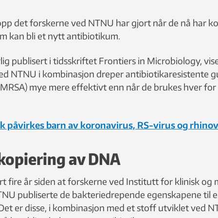
opp det forskerne ved NTNU har gjort når de nå har k
om kan bli et nytt antibiotikum.
lig publisert i tidsskriftet Frontiers in Microbiology, vis
 ved NTNU i kombinasjon dreper antibiotikaresistente g
(MRSA) mye mere effektivt enn når de brukes hver for s
ik påvirkes barn av koronavirus, RS-virus og rhinov
kopiering av DNA
rt fire år siden at forskerne ved Institutt for klinisk o
NU publiserte de bakteriedrepende egenskapene til 
Det er disse, i kombinasjon med et stoff utviklet ved N