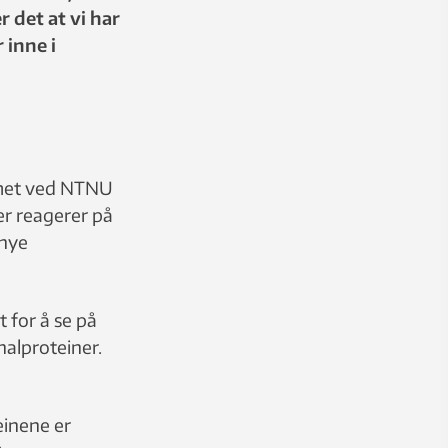
r det at vi har
 inne i
eamet ved NTNU
er reagerer på
 nye
t for å se på
nalproteiner.
einene er