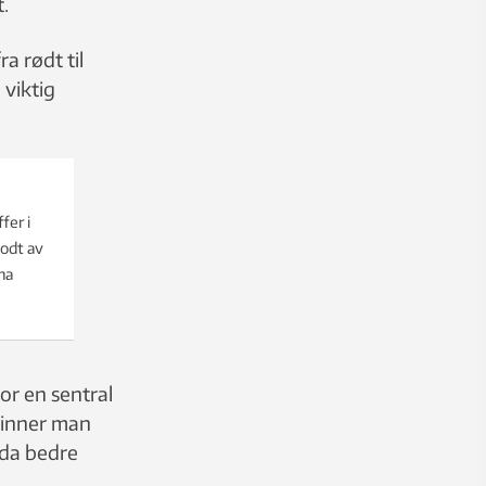
t.
a rødt til
 viktig
fer i
godt av
na
for en sentral
 Finner man
enda bedre