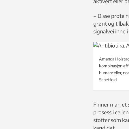
aktivert eller d
– Disse protein
grønt og tilbake
signalvei inne i
Amanda Holstad S
kombinasjon effe
humanceller, noe
Scheffold
Finner man et st
prosess i celle
stoffer som kan
kandidat.