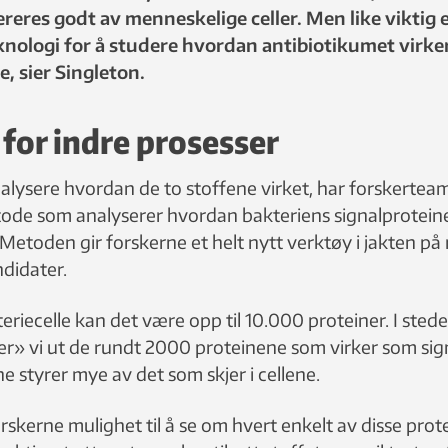
lereres godt av menneskelige celler. Men like viktig e
knologi for å studere hvordan antibiotikumet virker
e, sier Singleton.
 for indre prosesser
alysere hvordan de to stoffene virket, har forskert
tode som analyserer hvordan bakteriens signalprotein
Metoden gir forskerne et helt nytt verktøy i jakten på
ndidater.
teriecelle kan det være opp til 10.000 proteiner. I stede
sker» vi ut de rundt 2000 proteinene som virker som sig
e styrer mye av det som skjer i cellene.
skerne mulighet til å se om hvert enkelt av disse prot