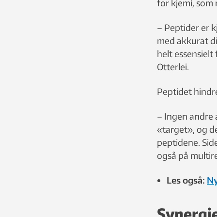
for kjemi, som 
– Peptider er k
med akkurat dis
helt essensielt
Otterlei.
Peptidet hindr
– Ingen andre a
«target», og de
peptidene. Side
også på multires
Les også:
Ny
Synergi