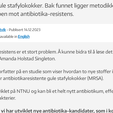
ule stafylokokker. Bak funnet ligger metodik
pen mot antibiotika-resistens.
tvik
- Publisert 14.12.2023
 available in
English
sistens er et stort problem. Å kunne bidra til å løse det 
t Amanda Holstad Singleton.
orfatter på en studie som viser hvordan to nye stoffer
r antibiotikaresistente gule stafylokokker (MRSA).
iklet på NTNU og kan bli et helt nytt antibiotikum, eff
kterier.
t vi har utviklet nye antibiotika-kandidater, som i