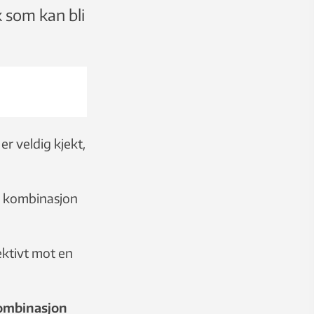
k som kan bli
er veldig kjekt,
 i kombinasjon
ektivt mot en
 kombinasjon