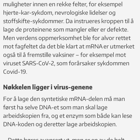
muligheter innen en rekke felter, for eksempel
hjerte-kar-sykdom, nevrologiske lidelser og
stoffskifte-sykdommer. Da instrueres kroppen til å
lage de proteinene som mangler eller er defekte.
Men verdens oppmerksomhet ble for alvor rettet
mot fagfeltet da det ble klart at mRNA er utmerket
også til å fremstille vaksiner – for eksempel mot
viruset SARS-CoV-2, som forårsaker sykdommen
Covid-19.
Nøkkelen ligger i virus-genene
For å lage den syntetiske mRNA-delen må man
først ha selve DNA-et som man skal lage
arbeidskopien fra, og et enzym som både kan lese
DNA-koden og deretter lage arbeidskopien.
– Dette høres avansert ut, men er en av de helt