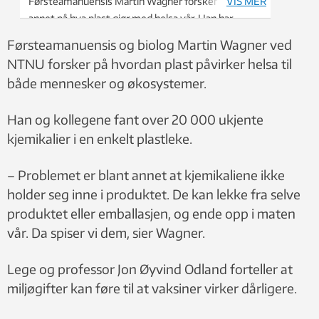
Førsteamanuensis Martin Wagner forsker blant
VIS MER
annet på hva plast gjør med helsa vår. Han har
publisert forskning som viser at miljøgifter fra plast
Førsteamanuensis og biolog Martin Wagner ved
kan gjøre folk overvektige. Foto: NTNU
NTNU forsker på hvordan plast påvirker helsa til
både mennesker og økosystemer.
Han og kollegene fant over 20 000 ukjente
kjemikalier i en enkelt plastleke.
– Problemet er blant annet at kjemikaliene ikke
holder seg inne i produktet. De kan lekke fra selve
produktet eller emballasjen, og ende opp i maten
vår. Da spiser vi dem, sier Wagner.
Lege og professor Jon Øyvind Odland forteller at
miljøgifter kan føre til at vaksiner virker dårligere.