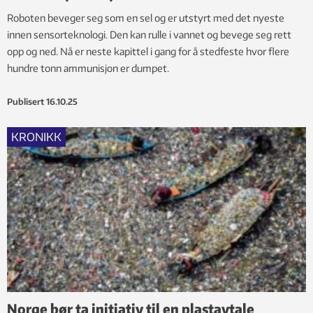
Roboten beveger seg som en sel og er utstyrt med det nyeste
innen sensorteknologi. Den kan rulle i vannet og bevege seg rett
opp og ned. Nå er neste kapittel i gang for å stedfeste hvor flere
hundre tonn ammunisjon er dumpet.
Publisert
16.10.25
KRONIKK
Norge bør ta initiativ til en plastavtale