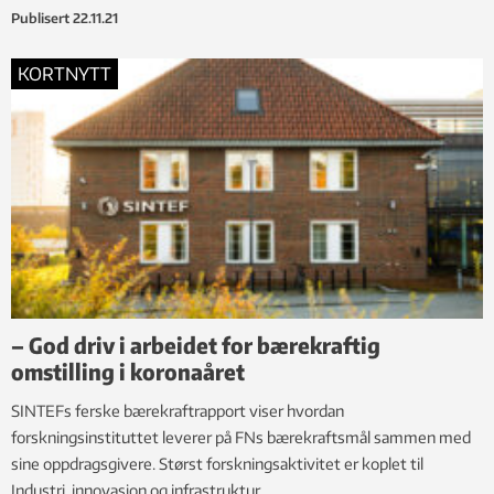
Publisert
22.11.21
KORTNYTT
– God driv i arbeidet for bærekraftig
omstilling i koronaåret
SINTEFs ferske bærekraftrapport viser hvordan
forskningsinstituttet leverer på FNs bærekraftsmål sammen med
sine oppdragsgivere. Størst forskningsaktivitet er koplet til
Industri, innovasjon og infrastruktur.