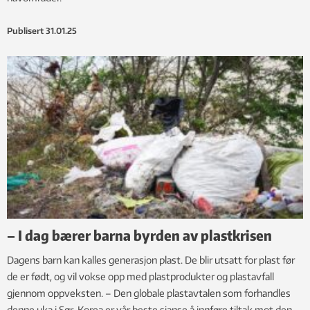
Publisert
31.01.25
– I dag bærer barna byrden av plastkrisen
Dagens barn kan kalles generasjon plast. De blir utsatt for plast før
de er født, og vil vokse opp med plastprodukter og plastavfall
gjennom oppveksten. – Den globale plastavtalen som forhandles
denne uka i Sør-Korea er vår beste sjanse å innføre tiltak mot den