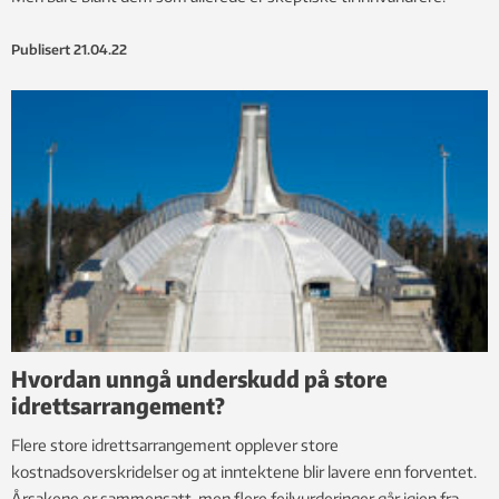
Publisert
21.04.22
Hvordan unngå underskudd på store
idrettsarrangement?
Flere store idrettsarrangement opplever store
kostnadsoverskridelser og at inntektene blir lavere enn forventet.
Årsakene er sammensatt, men flere feilvurderinger går igjen fra