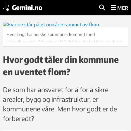
MER
Hvor langt har norske kommuner kommet med
klimatilpasninger? Forskere i SINTEF har utarbeidet et verktøy
som kan hjelpe med både evaluering og tiltak. Foto:
Shutterstock
Hvor godt tåler din kommune
en uventet flom?
De som har ansvaret for å for å sikre
arealer, bygg og infrastruktur, er
kommunene våre. Men hvor godt er de
forberedt?