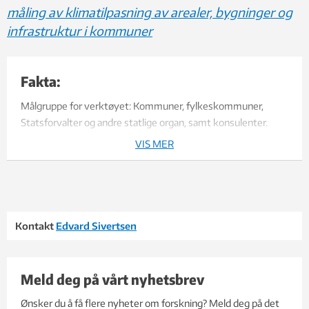
måling av klimatilpasning av arealer, bygninger og
infrastruktur i kommuner
Fakta:
Målgruppe for verktøyet: Kommuner, fylkeskommuner,
Statsforvalter og andre statlige organ, samt konsulenter.
VIS MER
Prosjektdeltakere: Trondheim, Stjørdal og Oppdal og
Statsforvalteren i Trøndelag.
Finansiering: Miljødirektoratet og Nettverk Klimatilpasning
Trøndelag, samt et spin-off prosjekt fra Klima 2050.
Kontakt
Edvard Sivertsen
Meld deg på vårt nyhetsbrev
Ønsker du å få flere nyheter om forskning? Meld deg på det