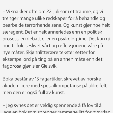
kombinasjon av et minnested og et sted for refleksjon. Foto:
– Vi snakker ofte om 22. juli som et traume, og vi
Are Carlsen
trenger mange ulike redskaper for å behandle og
bearbeide terrorhendelsene. Og kunst gjør noe helt
særegent. Det er helt annerledes enn en politisk
prosess, en debatt eller en psykologtime. Det kan gi
noe til følelseslivet vårt og refleksjonene våre på
nye måter. Skjønnlitterære tekster setter for
eksempel ord på ting på en annen måte enn det
fagprosa gjør, sier Gjelsvik.
Boka består av 15 fagartikler, skrevet av norske
akademikere med spesialkompetanse på ulike felt,
men den er også full av kunst.
– Jeg synes det er veldig spennende å få lov til å
lage en bok som sprenger rammene litt for hvordan