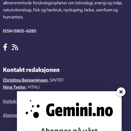
allmennrettede forskningsnyheter om teknologi, energi og miljø,
naturvitenskap, fisk og havbruk, nyskaping, helse, samfunn og
humaniora.
ISSN 0805-6285
Kontakt redaksjonen
Christina Benjaminsen
,
SINTEF
Nina Tveter
, NTNU
Kontakt oss
Abonner på vårt nyhetsbrev
Abonner på vårt