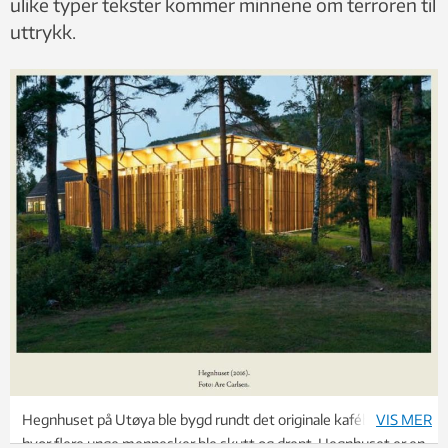
ulike typer tekster kommer minnene om terroren til
uttrykk.
Hegnhuset på Utøya ble bygd rundt det originale kafébygget
VIS MER
hvor flere unge mennesker ble skutt og drept. Hegnhuset er en