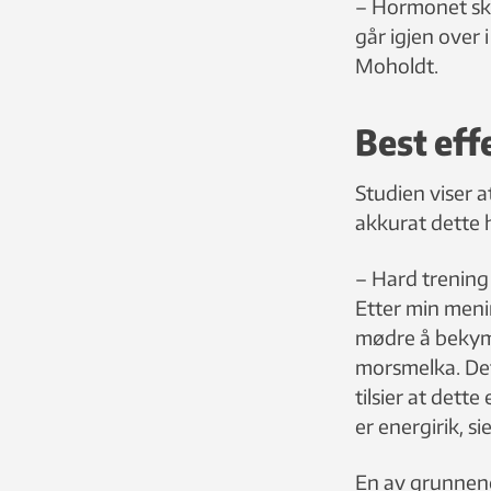
– Hormonet skil
går igjen over 
Moholdt.
Best eff
Studien viser 
akkurat dette
– Hard trening 
Etter min meni
mødre å bekymr
morsmelka. Det
tilsier at dett
er energirik, s
En av grunnene