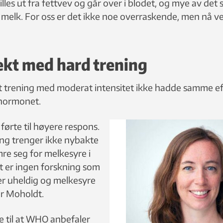
les ut fra fettvev og går over i blodet, og mye av det 
i melk. For oss er det ikke noe overraskende, men nå vet
ekt med hard trening
at trening med moderat intensitet ikke hadde samme e
 hormonet.
førte til høyere respons.
ng trenger ikke nybakte
e seg for melkesyre i
 er ingen forskning som
e er uheldig og melkesyre
ier Moholdt.
 til at WHO anbefaler