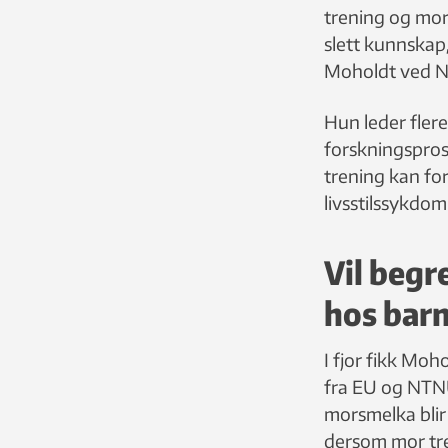
trening og mor
slett kunnskap,
Moholdt ved 
Hun leder flere
forskningspro
trening kan f
livsstilssykdo
Vil begr
hos bar
I fjor fikk Moh
fra EU og NTNU
morsmelka blir
dersom mor tr