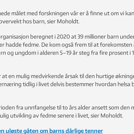
ede målet med forskningen vår er å finne ut om vi ka
 overvekt hos barn, sier Moholdt.
rganisasjon beregnet i 2020 at 39 millioner barn under
ler hadde fedme. De kom også frem til at forekomsten
n og ungdom i alderen 5–19 år steg fra fire prosent i 19
r at en mulig medvirkende årsak til den hurtige øknin
ernæring tidlig i livet delvis bestemmer hvordan helsa bl
rioden fra unnfangelse til to års alder ansett som den m
lig utvikling av fedme senere i livet, sier Moholdt.
n uløste gåten om barns dårlige tenner