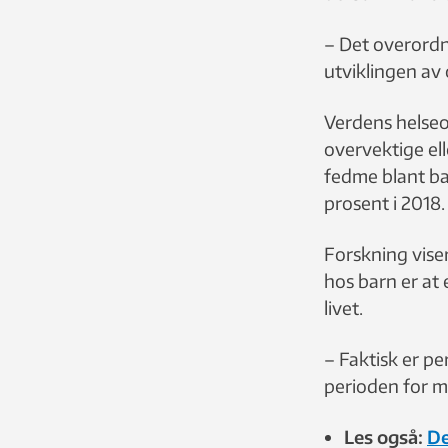
– Det overordn
utviklingen av
Verdens helseo
overvektige el
fedme blant bar
prosent i 2018.
Forskning vise
hos barn er at 
livet.
– Faktisk er pe
perioden for mu
Les også:
De