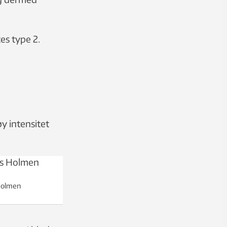
es type 2.
y intensitet
 Holmen