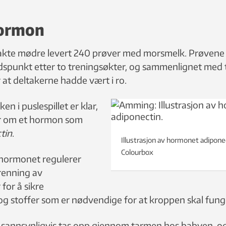
hormon
kte mødre levert 240 prøver med morsmelk. Prøvene b
dspunkt etter to treningsøkter, og sammenlignet med 
 at deltakerne hadde vært i ro.
en i puslespillet er klar,
r om et hormon som
tin
.
Illustrasjon av hormonet adiponect
Colourbox
 hormonet regulerer
renning av
for å sikre
 og stoffer som er nødvendige for at kroppen skal fung
sannsynligvis tas opp gjennom tarmen hos babyen, 