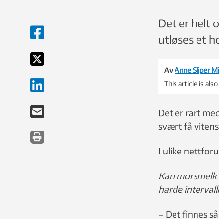
Det er helt 
utløses et h
Av
Anne Sliper Mi
This article is also
Det er rart me
svært få viten
I ulike nettfo
Kan morsmelk b
harde interval
– Det finnes s