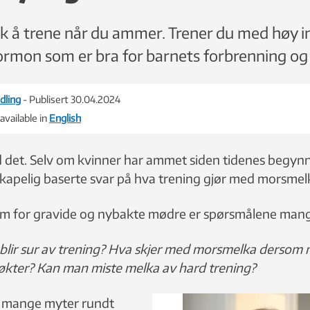
ok å trene når du ammer. Trener du med høy in
ormon som er bra for barnets forbrenning og 
dling
- Publisert 30.04.2024
 available in
English
d det. Selv om kvinner har ammet siden tidenes begynne
skapelig baserte svar på hva trening gjør med morsmel
rum for gravide og nybakte mødre er spørsmålene man
lir sur av trening? Hva skjer med morsmelka dersom 
løkter? Kan man miste melka av hard trening?
å mange myter rundt