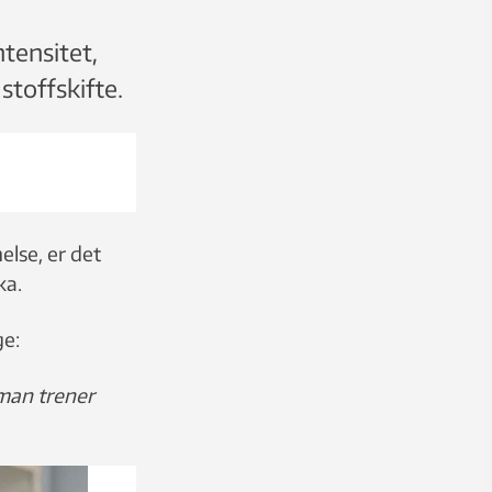
tensitet,
stoffskifte.
lse, er det
ka.
ge:
man trener