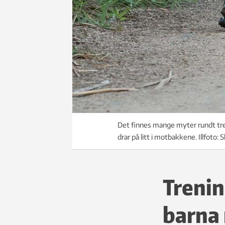
Det finnes mange myter rundt tre
drar på litt i motbakkene. Illfoto:
Treni
barna