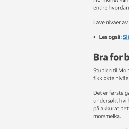
endre hvordan 
Lave nivåer av
Les også:
Sl
Bra for 
Studien til Moh
fikk økte nivå
Det er første 
undersøkt hvil
på akkurat det
morsmelka.