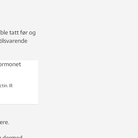
le tatt før og
tilsvarende
in. Ill:
ere.
og dermed