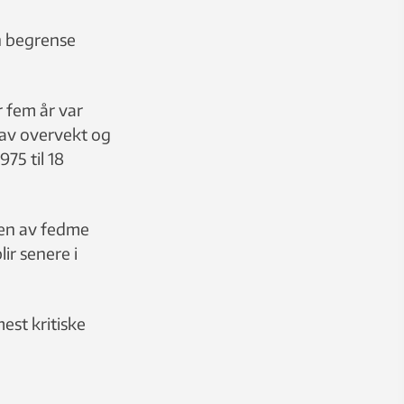
n begrense
 fem år var
 av overvekt og
75 til 18
gen av fedme
ir senere i
est kritiske