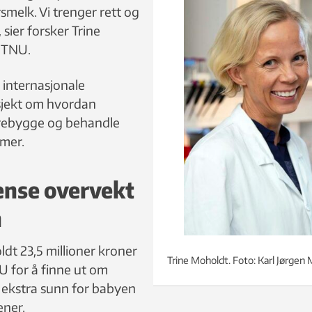
smelk. Vi trenger rett og
 sier forsker Trine
NTNU.
 internasjonale
sjekt om hvordan
orebygge og behandle
mmer.
ense overvekt
n
oldt 23,5 millioner kroner
Trine Moholdt. Foto: Karl Jørgen
 for å finne ut om
 ekstra sunn for babyen
ener.