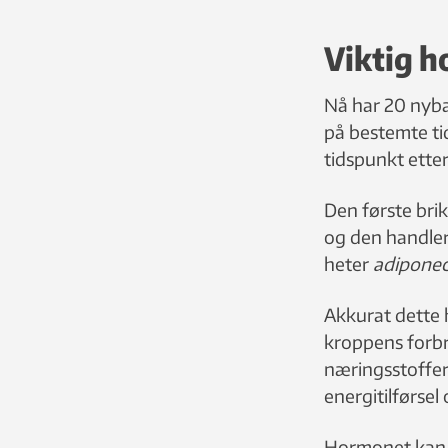
Viktig 
Nå har 20 nyba
på bestemte ti
tidspunkt etter
Den første brikk
og den handle
heter
adiponec
Akkurat dette
kroppens forb
næringsstoffer 
energitilførsel
Hormonet kan 