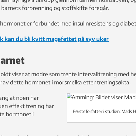
barnets forbrenning og stoffskifte foregår.
 hormonet er forbundet med insulinresistens og diabet
ik kan du bli kvitt magefettet på syv uker
barnet
oldt viser at mødre som trente intervalltrening med hø
er av dette hormonet i morsmelka etter treningsøkta.
gang at noen har
ken effekt trening har
Førsteforfatter i studien: Mads
te hormonet i