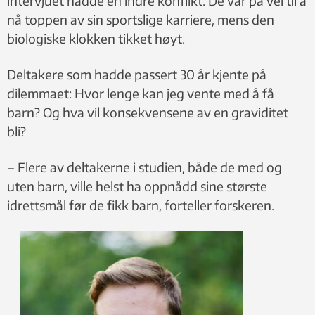
intervjuet hadde en indre konflikt. De var på vei til å
nå toppen av sin sportslige karriere, mens den
biologiske klokken tikket høyt.
Deltakere som hadde passert 30 år kjente på
dilemmaet: Hvor lenge kan jeg vente med å få
barn? Og hva vil konsekvensene av en graviditet
bli?
– Flere av deltakerne i studien, både de med og
uten barn, ville helst ha oppnådd sine største
idrettsmål før de fikk barn, forteller forskeren.