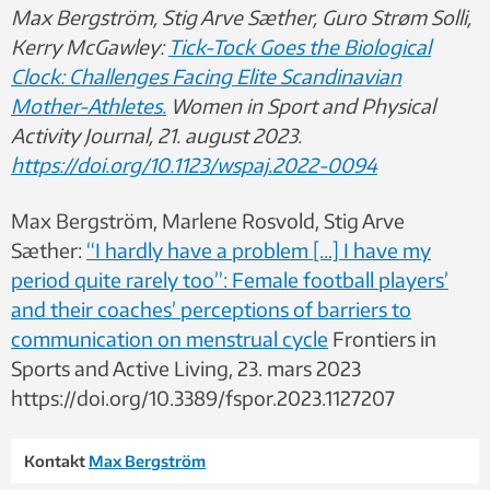
Max Bergström, Stig Arve Sæther, Guro Strøm Solli
,
Kerry McGawley
:
Tick-Tock Goes the Biological
Clock: Challenges Facing Elite Scandinavian
Mother-Athletes.
Women in Sport and Physical
Activity Journal
, 21. august 2023.
https://doi.org/10.1123/wspaj.2022-0094
Max Bergström, Marlene Rosvold, Stig Arve
Sæther:
“I hardly have a problem […] I have my
period quite rarely too”: Female football players’
and their coaches’ perceptions of barriers to
communication on menstrual cycle
Frontiers in
Sports and Active Living, 23. mars 2023
https://doi.org/10.3389/fspor.2023.1127207
Kontakt
Max Bergström