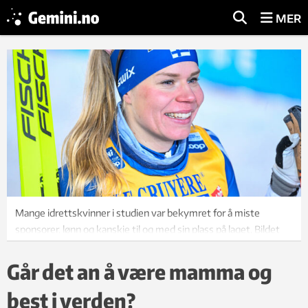
MER
Mange idrettskvinner i studien var bekymret for å miste
sponsorer, lønn og kanskje til og med sin plass på laget. Bildet
viser den finske langrennsløperen Jasmi Joensuu. Hun var ikke
med i undersøkelsen. Foto: EPA/Kimmo Brandt/NTB
Går det an å være mamma og
best i verden?