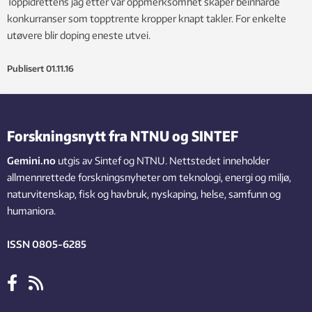
Toppidrettens jag etter vår oppmerksomhet skaper beinharde
konkurranser som topptrente kropper knapt takler. For enkelte
utøvere blir doping eneste utvei.
Publisert
01.11.16
Forskningsnytt fra NTNU og SINTEF
Gemini.no
utgis av Sintef og NTNU. Nettstedet inneholder
allmennrettede forskningsnyheter om teknologi, energi og miljø,
naturvitenskap, fisk og havbruk, nyskaping, helse, samfunn og
humaniora.
ISSN 0805-6285