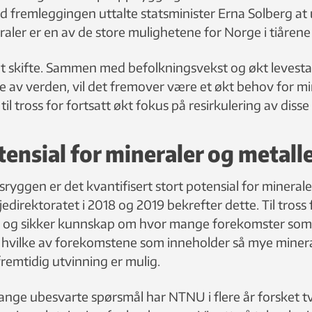
d fremleggingen uttalte statsminister Erna Solberg at
ler er en av de store mulighetene for Norge i tiåre
rønt skifte. Sammen med befolkningsvekst og økt levest
ne av verden, vil det fremover være et økt behov for m
til tross for fortsatt økt fokus på resirkulering av disse
tensial for mineraler og metall
yggen er det kvantifisert stort potensial for minerale
edirektoratet i 2018 og 2019 bekrefter dette. Til tross 
et og sikker kunnskap om hvor mange forekomster som
hvilke av forekomstene som inneholder så mye minera
fremtidig utvinning er mulig.
nge ubesvarte spørsmål har NTNU i flere år forsket tv