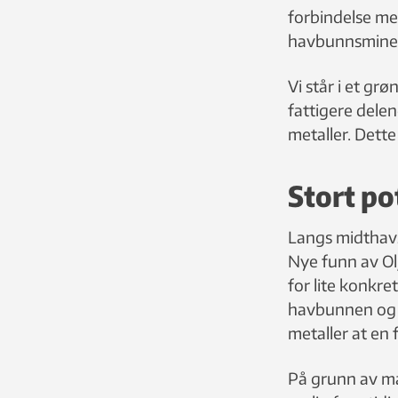
forbindelse me
havbunnsminera
Vi står i et g
fattigere dele
metaller. Dette 
Stort po
Langs midthavsr
Nye funn av Olj
for lite konkr
havbunnen og 
metaller at en 
På grunn av ma