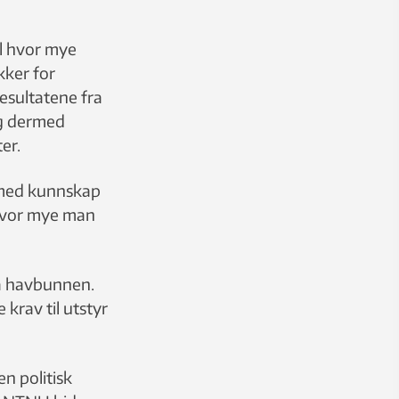
il hvor mye
kker for
Resultatene fra
og dermed
er.
s med kunnskap
 hvor mye man
a havbunnen.
krav til utstyr
n politisk