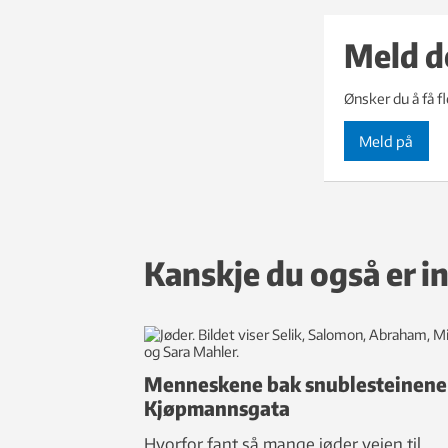
Meld d
Ønsker du å få f
Meld på
Kanskje du også er in
Menneskene bak snublesteinene 
Kjøpmannsgata
Hvorfor fant så mange jøder veien til