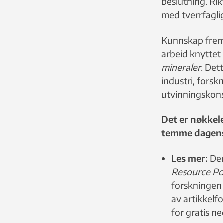
beslutning. Ri
med tverrfaglig
Kunnskap frema
arbeid knyttet 
mineraler
. Det
industri, fors
utvinningskon
Det er nøkkel
temme dagens 
Les mer:
Den
Resource Po
forskningen 
av artikkelfo
for gratis ne