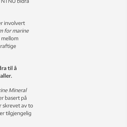
il NTNU bidra
 involvert
m for marine
t mellom
raftige
a til å
ller.
ine Mineral
er basert på
 skrevet av to
r tilgjengelig