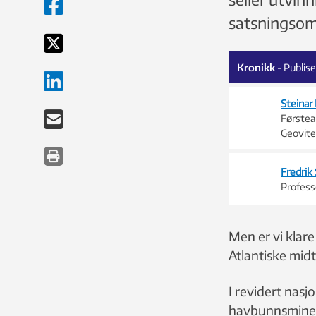
satsningsom
Kronikk
- Publis
Steinar
Førstea
Geovit
Fredrik
Profess
Men er vi klar
Atlantiske mid
I revidert nasj
havbunnsminera