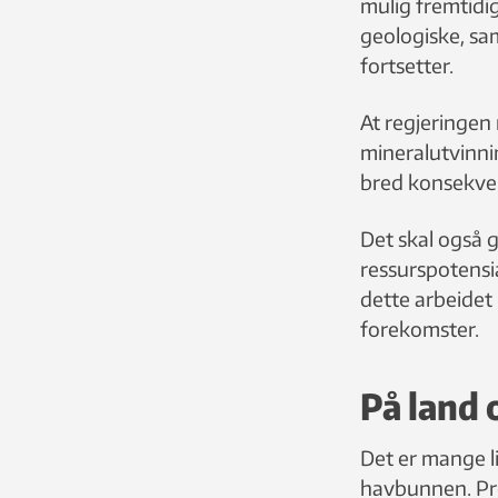
mulig fremtidi
geologiske, sa
fortsetter.
At regjeringen 
mineralutvinni
bred konsekven
Det skal også 
ressurspotensi
dette arbeidet
forekomster.
På land 
Det er mange l
havbunnen. Pr