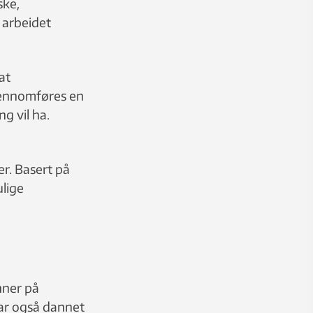
ske,
 arbeidet
at
gjennomføres en
g vil ha.
r. Basert på
ulige
nner på
ar også dannet