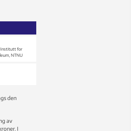
nstitutt for
oleum, NTNU
ngs den
ing av
roner. I