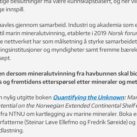
ktige beslutninger må være kunnskapsbasert, og her v
e innspill.
vles gjennom samarbeid. Industri og akademia som er
til marin mineralutvinning, etablerte i 2019
Norsk foru
te nettverket har som målsetning å styrke samarbeide
kningsinstitusjoner og myndigheter samt fremme bærek
sept.
en dersom mineralutvinning fra havbunnen skal bidr
og fremtidens etterspørsel etter mineraler og meta
 nylig utgitte boken
Quantifying the Unknown
:
Mar
tential on the Norwegian Extended Continental Shelf
fra NTNU om kartlegging av marine mineraler. Boka er
rfatterne (Steinar Løve Ellefmo og Fredrik Søreide) og e
dlastning.