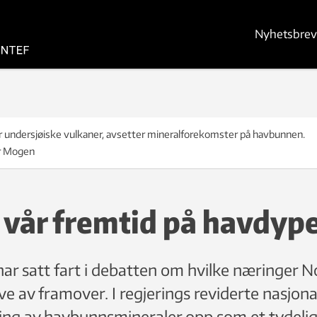
Nyhetsbrev
r undersjøiske vulkaner, avsetter mineralforekomster på havbunnen.
ir Mogen
 vår fremtid på havdyp
 har satt fart i debatten om hvilke næringer N
eve av framover. I regjerings reviderte nasjon
ning av havbunnsmineraler opp som et tydeli