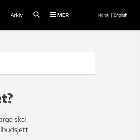
Arkiv
MER
Norsk
|
English
et?
orge skal
albudsjett
g