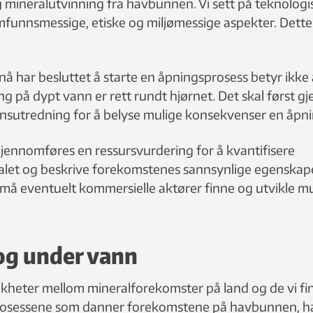
g mineralutvinning fra havbunnen. Vi sett på teknologi
mfunnsmessige, etiske og miljømessige aspekter. Dette
nå har besluttet å starte en åpningsprosess betyr ikke 
ng på dypt vann er rett rundt hjørnet. Det skal først 
sutredning for å belyse mulige konsekvenser en åpnin
gjennomføres en ressursvurdering for å kvantifisere
alet og beskrive forekomstenes sannsynlige egenskape
 må eventuelt kommersielle aktører finne og utvikle m
og under vann
ikheter mellom mineralforekomster på land og de vi fi
osessene som danner forekomstene på havbunnen, h