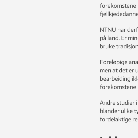
forekomstene i
fjellkjededanne
NTNU har derfo
på land. Er m
bruke tradisjo
Foreløpige ana
men at det er u
bearbeiding ik
forekomstene 
Andre studier 
blander ulike t
fordelaktige re