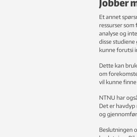
Jobber 
Et annet spørs
ressurser som 
analyse og inte
disse studiene 
kunne forutsi 
Dette kan bruk
om forekomsten
vil kunne finne
NTNU har også
Det er havdyp n
og gjennomfør
Beslutningen o