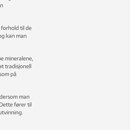
en
orhold til de
og kan man
me mineralene,
t tradisjonell
 som på
er dersom man
ette fører til
utvinning.