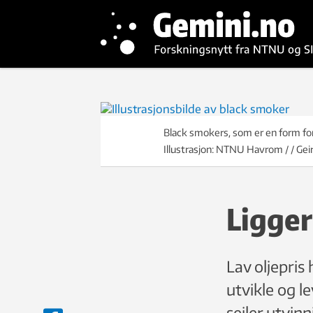
Black smokers, som er en form fo
Illustrasjon: NTNU Havrom / / Ge
Ligger
Lav oljepris
utvikle og l
seiler utvin