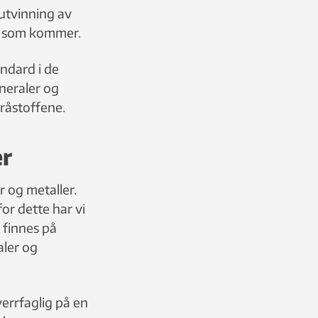
 utvinning av
ne som kommer.
andard i de
ineraler og
 råstoffene.
er
r og metaller.
for dette har vi
 finnes på
ler og
errfaglig på en