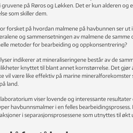
 gruvene på Røros og Løkken. Det er kun alderen og 
lse som skiller dem.
r forsket på hvordan malmene på havbunnen ser ut i f
ineralene og sammensetningen av malmene de samme 
nelle metoder for bearbeiding og oppkonsentrering?
lyser indikerer at mineraliseringene består av de sam
likheter knyttet til blant annet kornstørrelse. Det gjør a
ke vil være like effektiv på marine mineralforekomster
på land.
i laboratorium viser lovende og interessante resultat
yper havbunnsmalmer i en felles bearbeidingsprosess. D
aksjoner i separasjonsprosessene som utnyttes til økt 