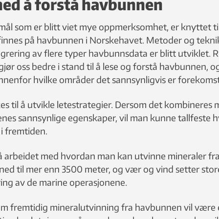
med å forstå havbunnen
mål som er blitt viet mye oppmerksomhet, er knyttet t
finnes på havbunnen i Norskehavet. Metoder og tekni
grering av flere typer havbunnsdata er blitt utviklet. 
gjør oss bedre i stand til å lese og forstå havbunnen, 
innenfor hvilke områder det sannsynligvis er forekomst
es til å utvikle letestrategier. Dersom det kombinere
es sannsynlige egenskaper, vil man kunne tallfeste
 i fremtiden.
 arbeidet med hvordan man kan utvinne mineraler fr
ed til mer enn 3500 meter, og vær og vind setter store 
ing av de marine operasjonene.
m fremtidig mineralutvinning fra havbunnen vil være e