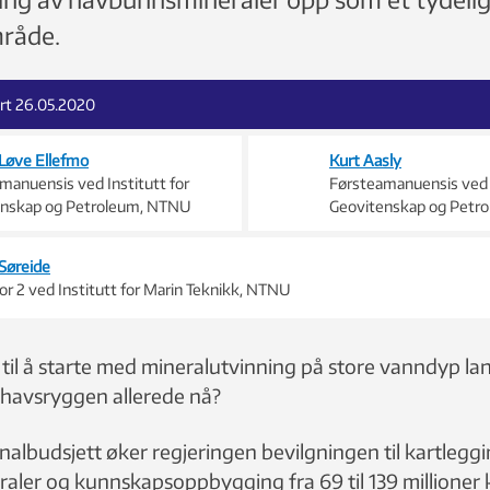
råde.
ert 26.05.2020
 Løve Ellefmo
Kurt Aasly
manuensis ved Institutt for
Førsteamanuensis ved I
enskap og Petroleum, NTNU
Geovitenskap og Petr
 Søreide
or 2 ved Institutt for Marin Teknikk, NTNU
e til å starte med mineralutvinning på store vanndyp la
thavsryggen allerede nå?
onalbudsjett øker regjeringen bevilgningen til kartlegg
ler og kunnskapsoppbygging fra 69 til 139 millioner k