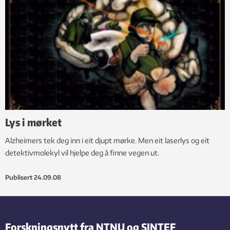
Lys i mørket
Alzheimers tek deg inn i eit djupt mørke. Men eit laserlys og eit
detektivmolekyl vil hjelpe deg å finne vegen ut.
Publisert
24.09.08
Forskningsnytt fra NTNU og SINTEF