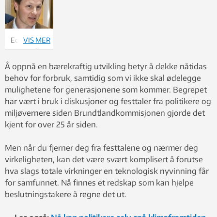
Edgar
VIS MER
Hertwich.
Foto:
Å oppnå en bærekraftig utvikling betyr å dekke nåtidas
NTNU
behov for forbruk, samtidig som vi ikke skal ødelegge
mulighetene for generasjonene som kommer. Begrepet
har vært i bruk i diskusjoner og festtaler fra politikere og
miljøvernere siden Brundtlandkommisjonen gjorde det
kjent for over 25 år siden.
Men når du fjerner deg fra festtalene og nærmer deg
virkeligheten, kan det være svært komplisert å forutse
hva slags totale virkninger en teknologisk nyvinning får
for samfunnet. Nå finnes et redskap som kan hjelpe
beslutningstakere å regne det ut.