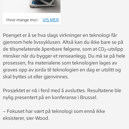
Hvor mange mobiltelefoner
VIS MER
har du selv hatt? Foto:
photos.com
Poenget er å se hva slags virkninger en teknologi får
gjennom hele livssyklusen. Altså kan du ikke bare se på
de tilsynelatende åpenbare følgene, som at CO
-utslipp
2
minsker når du bygger et renseanlegg. Du må se på hele
prosessen, fra materialene som teknologien lages av
graves opp av jorda til teknologien en dag er utslitt og
skal byttes ut eller gjenvinnes.
Prosjektet er nå i ferd med å avsluttes. Resultatene ble
nylig presentert på en konferanse i Brussel.
– Fokuset har vært på teknologi som ennå ikke
eksisterer, sier Wood.