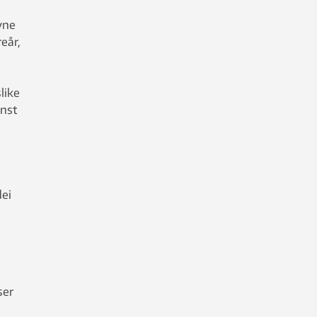
vne
eår,
like
inst
dei
ser