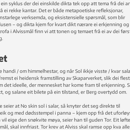
ein syklus der dei einskilde dikta tek opp att tema frå dei a
å ei rekke kantar. Det er både metapoetiske refleksjonar,
nstarlege verksemda, og eksistensielle spørsmål, som blir
sen – og dikta kjem for kvart dikt nærare ei erkjenning og 
strofa i Alvissmål finn vi att tonen og temaet frå ei av dei førs
g.
et
e handi / om himmelhestar, og når Sol ikkje visste / kvar sal
 fremst ei heidensk framstilling av Skaparverket, slik dei flest
 om det ideelle, der mennesket har kome fram til erkjenning. 
kt, og salane eit bilete på ein tilstand, er Berg overtydd om.
 seier at No skin sol i salar, så knyter det seg direkte til
leik og med dødsstempel i panna – kjem opp frå det uforløy
vil eige den snøkvite møya, seier han til guden Tor. Eit løfte
mål, skal innfriast. Tor krev at Alviss skal ramse opp kva alle