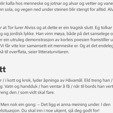
ir kalla hos menneske og jotnar og alvar og vetter og vane
 sola, og vegen ned under steinen blir stengt for alltid. Al
at Tor lurer Alviss og at dette er ein tragisk slutt. Eg tolkar
ng og jordisk lykke. Han vinn møya, både på det sanselege 
er ein utruleg demonstrasjon av korleis poesien framstiller u
 Vi får vite kor samansett eit menneske er. Og at det endele
 til overflata, seier litteraturvitaren.
tt
år / i kott og krok, lyder åpninga av Håvamål. Eld treng han 
og: Vatn og handduk / han ventar å få / når til bords han ver
reng den / som vidt skal fare.
t. Men nok ein gong: – Det ligg ei anna meining under. I den
elsituasjon. Du skal inn i noe ukjent, sjå deg godt for!