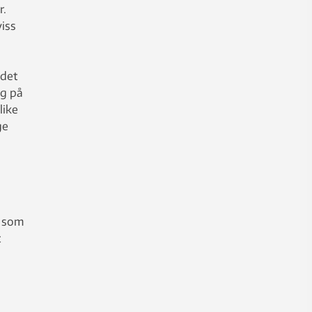
r.
viss
 det
og på
like
ge
/ som
t