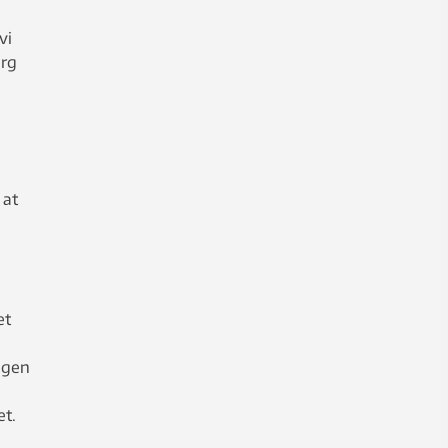
e
vi
erg
 at
et
ngen
et.