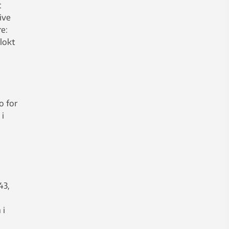
t
ive
e:
lokt
o for
 i
43,
 i