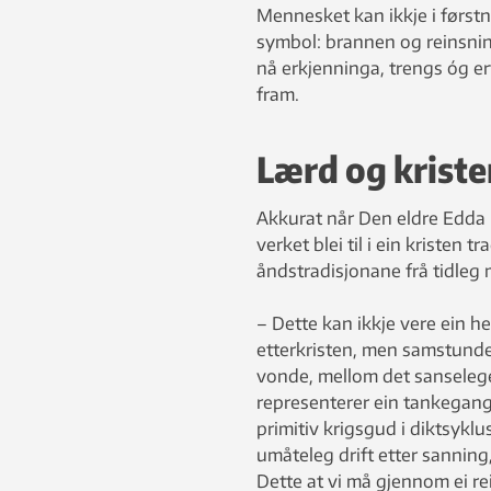
Mennesket kan ikkje i førstn
symbol: brannen og reinsnin
nå erkjenninga, trengs óg er
fram.
Lærd og kriste
Akkurat når Den eldre Edda 
verket blei til i ein kristen t
åndstradisjonane frå tidleg 
– Dette kan ikkje vere ein 
etterkristen, men samstunde
vonde, mellom det sanselege
representerer ein tankega
primitiv krigsgud i diktsyklu
umåteleg drift etter sanning
Dette at vi må gjennom ei rei