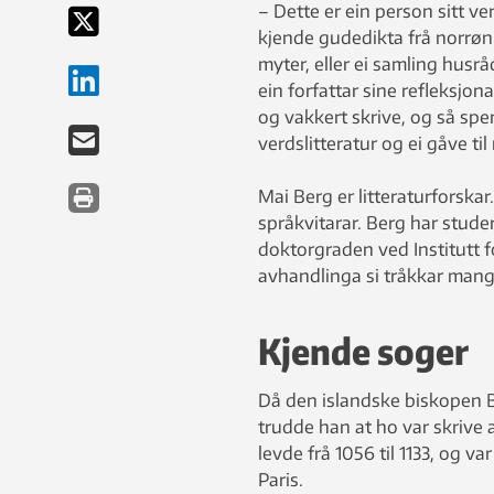
– Dette er ein person sitt ve
kjende gudedikta frå norrøn 
myter, eller ei samling hus
ein forfattar sine refleksjon
og vakkert skrive, og så spe
verdslitteratur og ei gåve ti
Mai Berg er litteraturforska
språkvitarar. Berg har stud
doktorgraden ved Institutt fo
avhandlinga si tråkkar mang
Kjende soger
Då den islandske biskopen B
trudde han at ho var skriv
levde frå 1056 til 1133, og v
Paris.