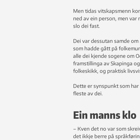
Men tidas vitskapsmenn kom t
ned av ein person, men var m
slo dei fast.
Dei var dessutan samde om at
som hadde gått på folkemunne
alle dei kjende sogene om O
framstillinga av Skapinga og
folkeskikk, og praktisk livsv
Dette er synspunkt som har s
fleste av dei.
Ein manns klo
– Kven det no var som skreiv 
det ikkje berre på språkfør