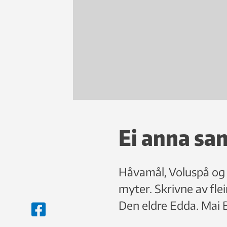
Ei anna sa
Håvamål, Voluspå og 
myter. Skrivne av fle
Den eldre Edda. Mai 