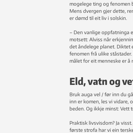
mogelege ting og fenomen bl
Mens dvergen gjer dette, renn
er dømd til eit liv i solskin.
– Den vanlige oppfatninga er 
motsett: Alviss når erkjenni
det åndelege planet. Diktet 
fenomen frå ulike ståstader.
målet for eit menneske er å nå
Eld, vatn og ve
Bruk auga vel / før inn du g
inn er komen, les vi vidare, 
beden. Og ikkje minst: Vett t
Praktisk livsvisdom? Ja viss
første strofa har vi ein tersk