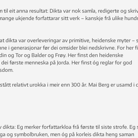
il eit anna resultat: Dikta var nok samla, redigerte og skri
ange ukjende forfattarar sitt verk – kanskje frå ulike hundr
 dikta var overleveringar av primitive, heidenske myter – s
 i generasjonar før dei omsider blei nedskrivne. For her f
din og Tor og Balder og Frøy. Her finst den heidenske
 dei første menneska på Jorda. Her finst óg reglar for god
isdom.
tått relativt urokka i meir enn 300 år. Mai Berg er usamd i 
dikta: Eg merker forfattarkloa frå første til siste strofe. Eg 
inga og symbolbruken, men óg på korleis dikta heng saman