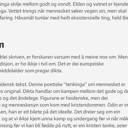
inga skilje mellom godt og vondt. Elden og vatnet er kjend
ga. Vettet trengs når mennesket søker vegen sin, men skal 
faring. Håvamål tumlar med heilt eksistensielle ting, held B
n
blei skriven, er forskaren varsam med å meine noe om. Men
radisjon, er ho ikkje i tvil om. Det er dei europeiske
middelalder som pregar dikta.
heidensk tekst. Denne poetiske “tenkinga” om mennesket er
s original. Dikta handlar om kampen mellom det gode og d
 og det åndelege. Figurane er heidenske, men dei
ng og menneskesyn som kom med kristendommen. Odin er i
sen, han er eit bilete på det ideelle. Det dreier seg om ein
, og at vi ikkje kjem unna kamp og undergang før vi når mål
nsing før vi kan bli fødde på nytt, er ein kristen tanke, seier