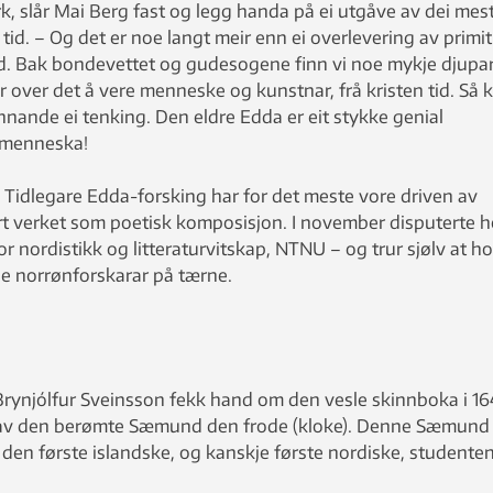
rk, slår Mai Berg fast og legg handa på ei utgåve av dei mes
tid. – Og det er noe langt meir enn ei overlevering av primit
råd. Bak bondevettet og gudesogene finn vi noe mykje djupar
ar over det å vere menneske og kunstnar, frå kristen tid. Så k
nnande ei tenking. Den eldre Edda er eit stykke genial
l menneska!
r. Tidlegare Edda-forsking har for det meste vore driven av
ert verket som poetisk komposisjon. I november disputerte h
r nordistikk og litteraturvitskap, NTNU – og trur sjølv at ho
e norrønforskarar på tærne.
rynjólfur Sveinsson fekk hand om den vesle skinnboka i 16
e av den berømte Sæmund den frode (kloke). Denne Sæmund
ar den første islandske, og kanskje første nordiske, studenten