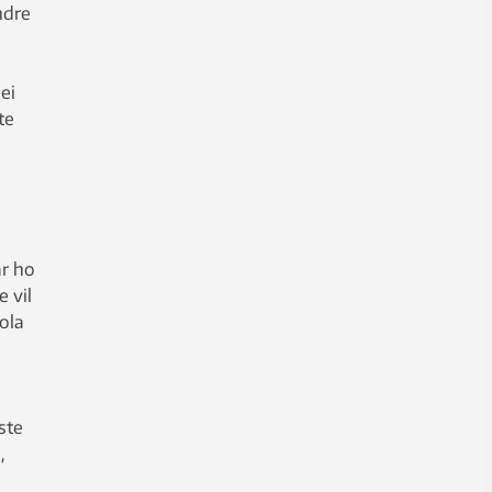
ndre
ei
te
ar ho
e vil
Sola
ste
,