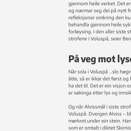
gjennom heile verket. Det er 
og nærmar seg dei på nytt fr
refleksjonar omkring den ku
behandla gjennom heile syklu
forløysing. I den aller siste 
strofene i Voluspå, seier Ber
På veg mot lys
Når sola i Voluspå …slo høgr
åtte, så er ikkje det først og
ha det til. Det er ein visjon
er søkinga etter lys og innsi
Og når Alvissmål i siste strofe
Voluspå. Dvergen Alviss – b
mørkret under ein stein. Han 
som er omtalt i diktet Skirnis