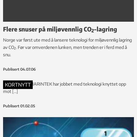
Flere snuser på miljøvennlig CO
-lagring
2
Norge var først ute med å lansere teknologi for miljøvennlig lagring
av CO
. Før var omverdenen lunken, men trenden er i ferd med å
2
snu.
Publisert
04.07.06
Forskere ved MARINTEK har jobbet med teknologi knyttet opp
KORTNYTT
mot […]
Publisert
01.02.05