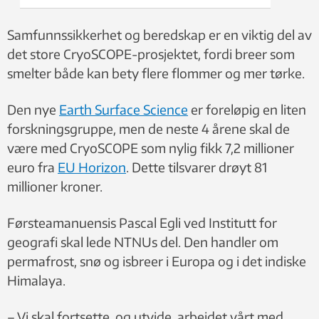
Samfunnssikkerhet og beredskap er en viktig del av
det store CryoSCOPE-prosjektet, fordi breer som
smelter både kan bety flere flommer og mer tørke.
Den nye
Earth Surface Science
er foreløpig en liten
forskningsgruppe, men de neste 4 årene skal de
være med CryoSCOPE som nylig fikk 7,2 millioner
euro fra
EU Horizon
. Dette tilsvarer drøyt 81
millioner kroner.
Førsteamanuensis Pascal Egli ved Institutt for
geografi skal lede NTNUs del. Den handler om
permafrost, snø og isbreer i Europa og i det indiske
Himalaya.
– Vi skal fortsette, og utvide, arbeidet vårt med