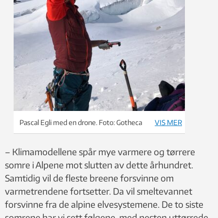
Pascal Egli med en drone. Foto: Gotheca
VIS MER
– Klimamodellene spår mye varmere og tørrere
somre i Alpene mot slutten av dette århundret.
Samtidig vil de fleste breene forsvinne om
varmetrendene fortsetter. Da vil smeltevannet
forsvinne fra de alpine elvesystemene. De to siste
somrene har vi sett følgene, med nesten uttørrede