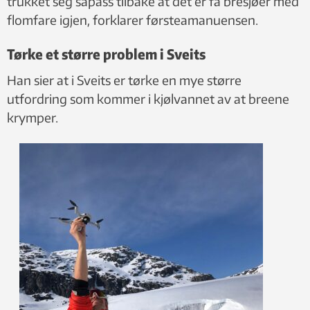
trukket seg såpass tilbake at det er få bresjøer med
flomfare igjen, forklarer førsteamanuensen.
Tørke et større problem i Sveits
Han sier at i Sveits er tørke en mye større
utfordring som kommer i kjølvannet av at breene
krymper.