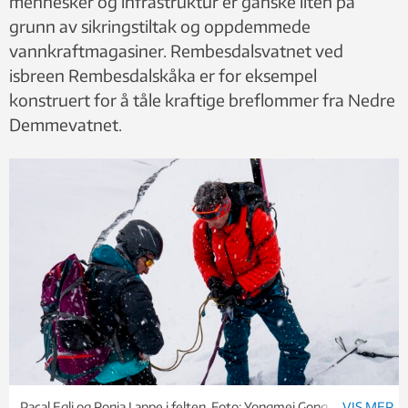
mennesker og infrastruktur er ganske liten på
grunn av sikringstiltak og oppdemmede
vannkraftmagasiner. Rembesdalsvatnet ved
isbreen Rembesdalskåka er for eksempel
konstruert for å tåle kraftige breflommer fra Nedre
Demmevatnet.
Pacal Egli og Ronja Lappe i felten. Foto: Yongmei Gong, NTNU
VIS MER