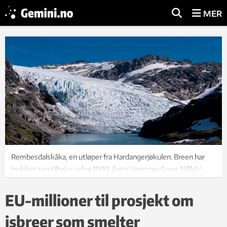
MER
Rembesdalskåka, en utløper fra Hardangerjøkulen. Breen har
trukket seg tilbake siden 1999. Foto: Yongmei Gong, NTNU
EU-millioner til prosjekt om
isbreer som smelter