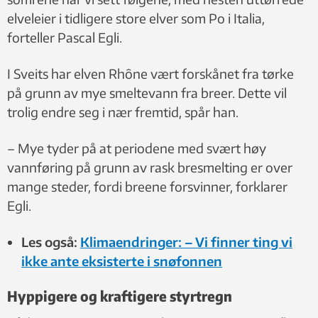
elveleier i tidligere store elver som Po i Italia,
forteller Pascal Egli.
I Sveits har elven Rhône vært forskånet fra tørke
på grunn av mye smeltevann fra breer. Dette vil
trolig endre seg i nær fremtid, spår han.
– Mye tyder på at periodene med svært høy
vannføring på grunn av rask bresmelting er over
mange steder, fordi breene forsvinner, forklarer
Egli.
Les også:
Klimaendringer: – Vi finner ting vi
ikke ante eksisterte i snøfonnen
Hyppigere og kraftigere styrtregn