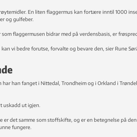
røytemidler. En liten flaggermus kan fortære inntil 1000 ins
r og gulfeber.
r som flaggermusen bidrar med på verdensbasis, er frøspre
kan vi bedre forutse, forvalte og bevare den, sier Rune Sør
nde
har han fanget i Nittedal, Trondheim og i Orkland i Trønde
t uskadd ut igjen.
me er det samme som stoffskifte, og er en betegnelse på d
kunne fungere.