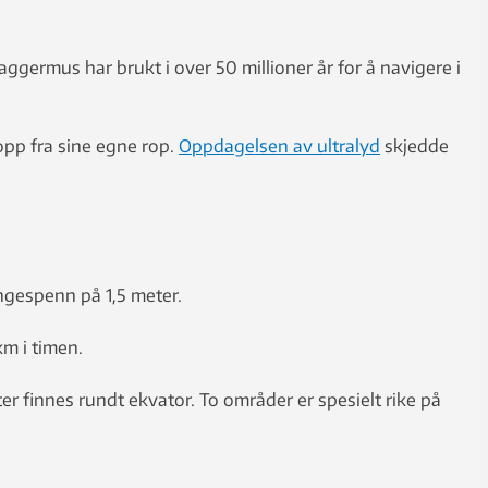
germus har brukt i over 50 millioner år for å navigere i
opp fra sine egne rop.
Oppdagelsen av ultralyd
skjedde
ingespenn på 1,5 meter.
km i timen.
er finnes rundt ekvator. To områder er spesielt rike på