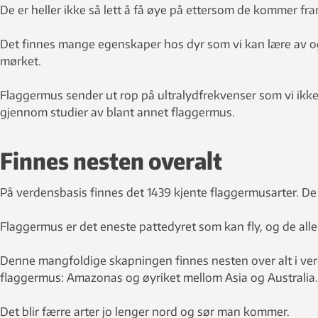
De er heller ikke så lett å få øye på ettersom de kommer fr
Det finnes mange egenskaper hos dyr som vi kan lære av og 
mørket.
Flaggermus sender ut rop på ultralydfrekvenser som vi ikke 
gjennom studier av blant annet flaggermus.
Finnes nesten overalt
På verdensbasis finnes det 1439 kjente flaggermusarter. De m
Flaggermus er det eneste pattedyret som kan fly, og de alle
Denne mangfoldige skapningen finnes nesten over alt i verde
flaggermus: Amazonas og øyriket mellom Asia og Australia.
Det blir færre arter jo lenger nord og sør man kommer.