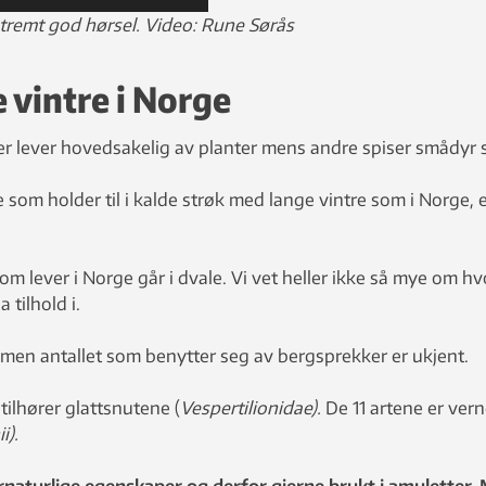
stremt god hørsel. Video: Rune Sørås
e vintre i Norge
er lever hovedsakelig av planter mens andre spiser smådyr 
 som holder til i kalde strøk med lange vintre som i Norge, 
 lever i Norge går i dvale. Vi vet heller ikke så mye om hv
 tilhold i.
 men antallet som benytter seg av bergsprekker er ukjent.
 tilhører glattsnutene (
Vespertilionidae).
De 11 artene er vern
i).