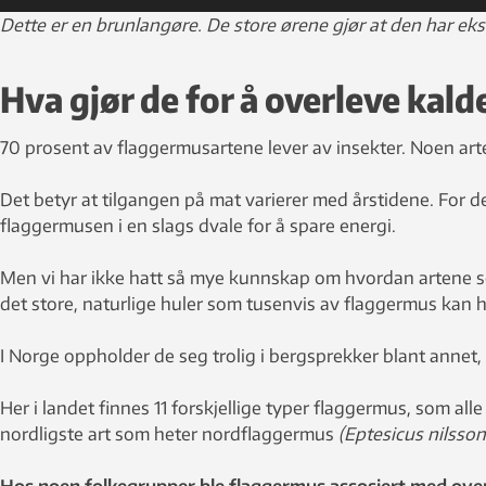
Dette er en brunlangøre. De store ørene gjør at den har ek
Hva gjør de for å overleve kald
70 prosent av flaggermusartene lever av insekter. Noen art
Det betyr at tilgangen på mat varierer med årstidene. For de
flaggermusen i en slags dvale for å spare energi.
Men vi har ikke hatt så mye kunnskap om hvordan artene som
det store, naturlige huler som tusenvis av flaggermus kan ha
I Norge oppholder de seg trolig i bergsprekker blant annet,
Her i landet finnes 11 forskjellige typer flaggermus, som alle
nordligste art som heter nordflaggermus
(Eptesicus nilssoni