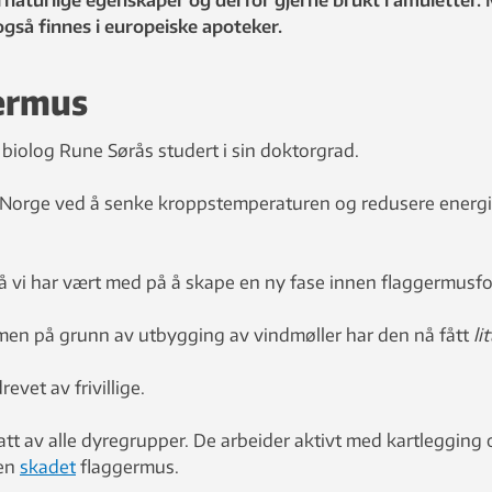
aturlige egenskaper og derfor gjerne brukt i amuletter. M
også finnes i europeiske apoteker.
germus
biolog Rune Sørås studert i sin doktorgrad.
 Norge ved å senke kroppstemperaturen og redusere energifor
 så vi har vært med på å skape en ny fase innen flaggermusfo
 men på grunn av utbygging av vindmøller har den nå fått
lit
vet av frivillige.
tt av alle dyregrupper. De arbeider aktivt med kartlegging
 en
skadet
flaggermus.