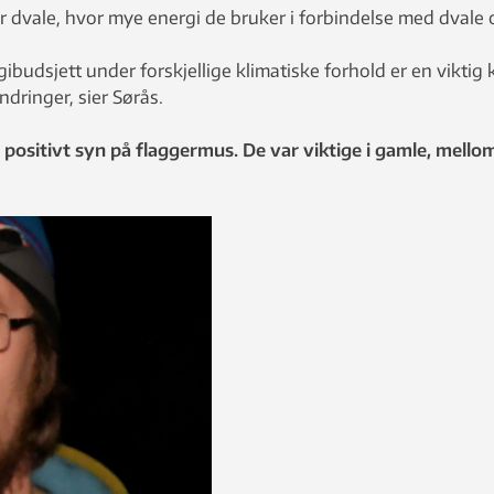
går dvale, hvor mye energi de bruker i forbindelse med dval
gibudsjett under forskjellige klimatiske forhold er en vikt
ndringer, sier Sørås.
 positivt syn på flaggermus. De var viktige i gamle, mell