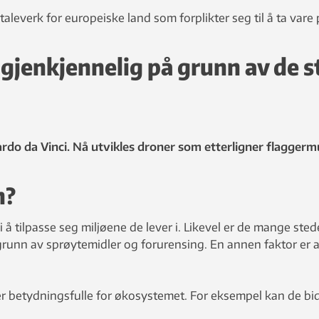
taleverk for europeiske land som forplikter seg til å ta vare
 gjenkjennelig på grunn av de s
ardo da Vinci. Nå utvikles droner som etterligner flaggerm
n?
 i å tilpasse seg miljøene de lever i. Likevel er de mange st
grunn av sprøytemidler og forurensing. En annen faktor er a
e er betydningsfulle for økosystemet. For eksempel kan de bid