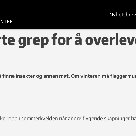
Nyhetsbrev
e grep for å overleve
å finne insekter og annen mat. Om vinteren må flaggermus 
kker opp i sommerkvelden når andre flygende skapninger har g