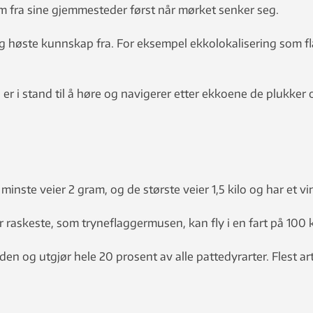
am fra sine gjemmesteder først når mørket senker seg.
høste kunnskap fra. For eksempel ekkolokalisering som flag
er i stand til å høre og navigerer etter ekkoene de plukker 
inste veier 2 gram, og de største veier 1,5 kilo og har et v
r raskeste, som tryneflaggermusen, kan fly i en fart på 100 
n og utgjør hele 20 prosent av alle pattedyrarter. Flest art