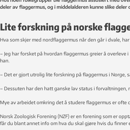
Hos noen folkegrupper ble flaggermus assosiert med overn
deler av flaggermus, og i middelalderen kunne slike deler 
Lite forskning på norske flag
Hva som skjer med nordflaggermus når den går i dvale, har 
– Jeg har forsket på hvordan flaggermus greier å overleve i
han.
– Det er gjort utrolig lite forskning på flaggermus i Norge,
– Dessuten har den hatt ganske lav status i forvaltningen,
Mye av arbeidet omkring det å studere flaggermus er ofte dre
Norsk Zoologisk Forening (NZF) er en forening som er oppta
får du blant annet info om hva du skal gjøre hvis du finner