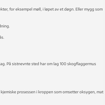
ekter, for eksempel møll, i løpet av et døgn. Eller mygg som
dning.
ås.
lag. På sistnevnte sted har om lag 100 skogflaggermus
en kjemiske prosessen i kroppen som omsetter oksygen, mat