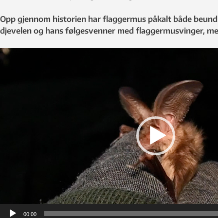
Opp gjennom historien har flaggermus påkalt både beundrin
djevelen og hans følgesvenner med flaggermusvinger, me
Videoavspiller
00:00