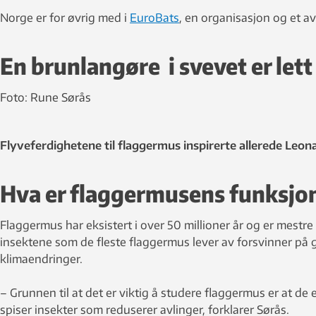
Norge er for øvrig med i
EuroBats
, en organisasjon og et av
En brunlangøre i svevet er lett
Foto: Rune Sørås
Flyveferdighetene til flaggermus inspirerte allerede Leon
Hva er flaggermusens funksjo
Flaggermus har eksistert i over 50 millioner år og er mestre
insektene som de fleste flaggermus lever av forsvinner på 
klimaendringer.
– ­Grunnen til at det er viktig å studere flaggermus er at d
spiser insekter som reduserer avlinger, forklarer Sørås.