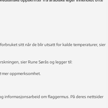
edisinske oppskrifter fra arabiske leger inneholdt ofte
bruket sitt når de blir utsatt for kalde temperaturer, sier
rskningen, sier Rune Sørås og legger til:
t
mer oppmerksomhet.
 og informasjonsarbeid om flaggermus. På deres nettsider