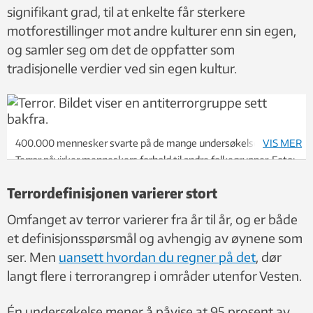
signifikant grad, til at enkelte får sterkere
motforestillinger mot andre kulturer enn sin egen,
og samler seg om det de oppfatter som
tradisjonelle verdier ved sin egen kultur.
400.000 mennesker svarte på de mange undersøkelsene.
VIS MER
Terror påvirker menneskers forhold til andre folkegrupper. Foto:
Shutterstock, NTB
Terrordefinisjonen varierer stort
Omfanget av terror varierer fra år til år, og er både
et definisjonsspørsmål og avhengig av øynene som
ser. Men
uansett hvordan du regner på det
, dør
langt flere i terrorangrep i områder utenfor Vesten.
Én undersøkelse mener å påvise at 95 prosent av