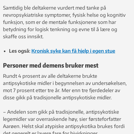
kognitiv funksjon. Foto: Shutterstock, NTB Scanpix
Samtidig ble deltakerne vurdert med tanke på
nevropsykiatriske symptomer, fysisk helse og kognitiv
funksjon, som er de mentale funksjonene som har
betydning for logisk tenkning og evne til å lære og
skaffe oss innsikt.
Les også:
Kronisk syke kan få hjelp i egen stue
Personer med demens bruker mest
Rundt 4 prosent av alle deltakerne brukte
antipsykotiske midler i begynnelsen av undersøkelsen,
mot 7 prosent etter tre år. Mer enn tre fjerdedeler av
disse gikk på tradisjonelle antipsykotiske midler.
– Andelen som gikk på tradisjonelle, antipsykotiske
legemidler var overraskende høy, sier førsteforfatter
Aarøen. Helst skal atypiske antipsykotika brukes fordi
det generelt er lavere fare for bivirkninger.