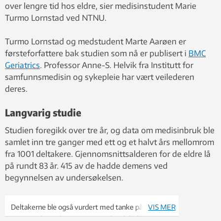
over lengre tid hos eldre, sier medisinstudent Marie
Turmo Lornstad ved NTNU.
Turmo Lornstad og medstudent Marte Aarøen er
førsteforfattere bak studien som nå er publisert i
BMC
Geriatrics
. Professor Anne-S. Helvik fra Institutt for
samfunnsmedisin og sykepleie har vært veilederen
deres.
Langvarig studie
Studien foregikk over tre år, og data om medisinbruk ble
samlet inn tre ganger med ett og et halvt års mellomrom
fra 1001 deltakere. Gjennomsnittsalderen for de eldre lå
på rundt 83 år. 415 av de hadde demens ved
begynnelsen av undersøkelsen.
Deltakerne ble også vurdert med tanke på
VIS MER
nevropsykiatriske symptomer, fysisk helse og