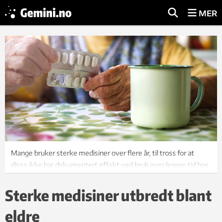
MER
Mange bruker sterke medisiner over flere år, til tross for at
disse ikke har dokumentert effekt ved bruk over lengre tid hos
eldre. Foto: Colourbox
Sterke medisiner utbredt blant
eldre