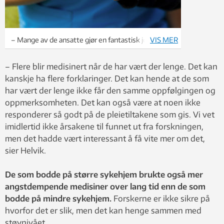
– Mange av de ansatte gjør en fantastisk jobb, men
VIS MER
det trengs mer kunnskaper og faglig påfyll om
hvordan man tar utgangspunkt i de enkelte
– Flere blir medisinert når de har vært der lenge. Det kan
pasientenes behov, og legger til rette for dem, sier
kanskje ha flere forklaringer. Det kan hende at de som
Helvik. Illfoto: Thinkstock
har vært der lenge ikke får den samme oppfølgingen og
oppmerksomheten. Det kan også være at noen ikke
responderer så godt på de pleietiltakene som gis. Vi vet
imidlertid ikke årsakene til funnet ut fra forskningen,
men det hadde vært interessant å få vite mer om det,
sier Helvik.
De som bodde på større sykehjem brukte også mer
angstdempende medisiner over lang tid enn de som
bodde på mindre sykehjem.
Forskerne er ikke sikre på
hvorfor det er slik, men det kan henge sammen med
støynivået.