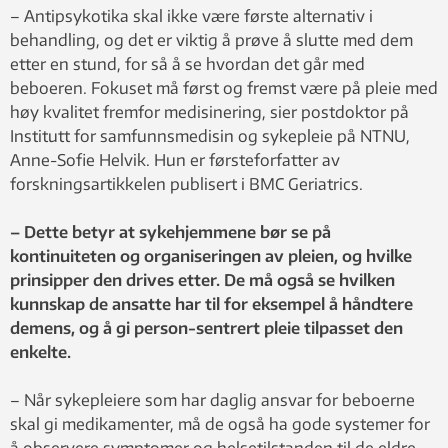
– Antipsykotika skal ikke være første alternativ i
behandling, og det er viktig å prøve å slutte med dem
etter en stund, for så å se hvordan det går med
beboeren. Fokuset må først og fremst være på pleie med
høy kvalitet fremfor medisinering, sier postdoktor på
Institutt for samfunnsmedisin og sykepleie på NTNU,
Anne-Sofie Helvik. Hun er førsteforfatter av
forskningsartikkelen publisert i BMC Geriatrics.
– Dette betyr at sykehjemmene bør se på
kontinuiteten og organiseringen av pleien, og hvilke
prinsipper den drives etter. De må også se hvilken
kunnskap de ansatte har til for eksempel å håndtere
demens, og å gi person-sentrert pleie tilpasset den
enkelte.
– Når sykepleiere som har daglig ansvar for beboerne
skal gi medikamenter, må de også ha gode systemer for
å observere symptomer og helsetilstanden til de eldre,