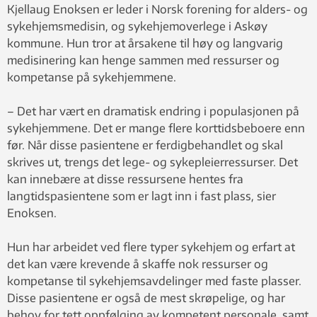
Kjellaug Enoksen er leder i Norsk forening for alders- og
sykehjemsmedisin, og sykehjemoverlege i Askøy
kommune. Hun tror at årsakene til høy og langvarig
medisinering kan henge sammen med ressurser og
kompetanse på sykehjemmene.
– Det har vært en dramatisk endring i populasjonen på
sykehjemmene. Det er mange flere korttidsbeboere enn
før. Når disse pasientene er ferdigbehandlet og skal
skrives ut, trengs det lege- og sykepleierressurser. Det
kan innebære at disse ressursene hentes fra
langtidspasientene som er lagt inn i fast plass, sier
Enoksen.
Hun har arbeidet ved flere typer sykehjem og erfart at
det kan være krevende å skaffe nok ressurser og
kompetanse til sykehjemsavdelinger med faste plasser.
Disse pasientene er også de mest skrøpelige, og har
behov for tett oppfølging av kompetent personale, samt