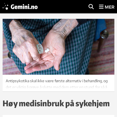
MER
Antipsykotika skal ikke være første alternativ i behandling, og
det er viktig å prøve å slutte med dem etter en stund, for så å
se hvordan det går med beboeren. Illfoto: Thinkstock
Høy medisinbruk på sykehjem