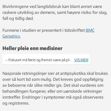
Bivirkningene ved langtidsbruk kan blant annet være
raskere utvikling av demens, samt høyere risiko for slag,
fall og tidlig død.
Funnene i studien er presentert i tidsskriftet
BMC
Geriatrics
.
Heller pleie enn medisiner
– Fokuset må først og fremst være på pleie med
VIS MER
høy kvalitet fremfor medisinering, sier postdoktor
på Institutt for samfunnsmedisin og sykepleie på
Nasjonale retningslinjer sier at antipsykotika skal brukes
NTNU, Anne-Sofie Helvik. Foto: Frøy Katrine
over så kort tid som mulig. Det kreves god oppfølging
Myrhol
av beboerne når slike midler gis. Det skal vurderes om
behandlingen fungerer, eller om uønskede virkninger
inntreffer. Endringer i symptomer må også observeres
og registreres.