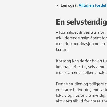
Les også:
Alltid en forde
En selvstendi
– Kormiljøet drives utenfor 
inkluderende miljø åpent for
mestring, motivasjon og entu
Jaatun.
Korsang kan derfor ha en fun
kostnadseffektiv, selvstend
musikk, mener folkene bak 
Denne studien og tidligere 
en større betydning enn vi te
lokale og nasjonale myndigh
aktivitetstilbud for hørsel