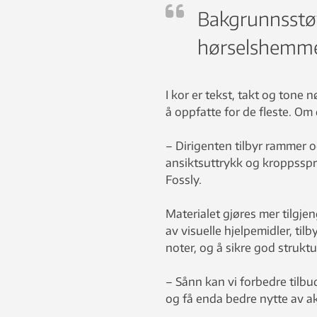
Bakgrunnsstøy
hørselshemmed
I kor er tekst, takt og tone 
å oppfatte for de fleste. Om
– Dirigenten tilbyr rammer og
ansiktsuttrykk og kroppssprå
Fossly.
Materialet gjøres mer tilgje
av visuelle hjelpemidler, ti
noter, og å sikre god struktu
– Sånn kan vi forbedre tilbu
og få enda bedre nytte av akt