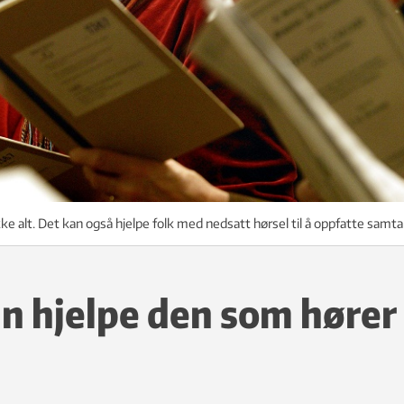
ke alt. Det kan også hjelpe folk med nedsatt hørsel til å oppfatte samta
n hjelpe den som hører