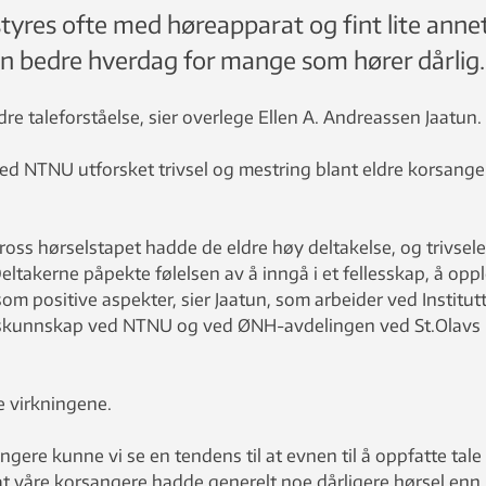
res ofte med høreapparat og fint lite annet
n bedre hverdag for mange som hører dårlig.
dre taleforståelse, sier overlege Ellen A. Andreassen Jaatun.
ved NTNU utforsket trivsel og mestring blant eldre korsange
ross hørselstapet hadde de eldre høy deltakelse, og trivsel
Deltakerne påpekte følelsen av å inngå i et fellesskap, å opp
om positive aspekter, sier Jaatun, som arbeider ved Institutt
skunnskap ved NTNU og ved ØNH-avdelingen ved St.Olavs
e virkningene.
angere kunne vi se en tendens til at evnen til å oppfatte tale 
or at våre korsangere hadde generelt noe dårligere hørsel enn