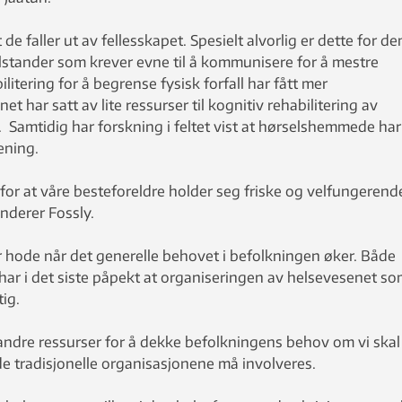
t de faller ut av fellesskapet. Spesielt alvorlig er dette for d
lstander som krever evne til å kommunisere for å mestre
ering for å begrense fysisk forfall har fått mer
har satt av lite ressurser til kognitiv rehabilitering av
 Samtidig har forskning i feltet vist at hørselshemmede har
rening.
r for at våre besteforeldre holder seg friske og velfungerend
nderer Fossly.
 hode når det generelle behovet i befolkningen øker. Både
e har i det siste påpekt at organiseringen av helsevesenet s
tig.
 andre ressurser for å dekke befolkningens behov om vi skal
de tradisjonelle organisasjonene må involveres.