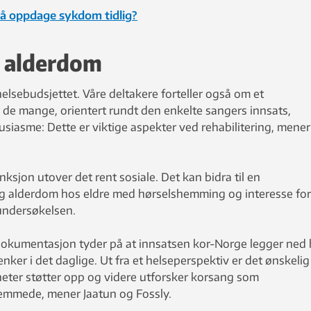
l å oppdage sykdom tidlig?
g alderdom
helsebudsjettet. Våre deltakere forteller også om et
 de mange, orientert rundt den enkelte sangers innsats,
siasme: Dette er viktige aspekter ved rehabilitering, mener
ksjon utover det rent sosiale. Det kan bidra til en
ig alderdom hos eldre med hørselshemming og interesse for
undersøkelsen.
dokumentasjon tyder på at innsatsen kor-Norge legger ned 
nker i det daglige. Ut fra et helseperspektiv er det ønskelig
eter støtter opp og videre utforsker korsang som
shemmede, mener Jaatun og Fossly.