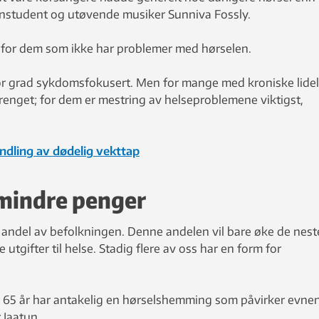
instudent og utøvende musiker Sunniva Fossly.
 for dem som ikke har problemer med hørselen.
or grad sykdomsfokusert. Men for mange med kroniske lidel
renget; for dem er mestring av helseproblemene viktigst,
ndling av dødelig vekttap
 mindre penger
e andel av befolkningen. Denne andelen vil bare øke de nest
 utgifter til helse. Stadig flere av oss har en form for
 65 år har antakelig en hørselshemming som påvirker evne
 Jaatun.