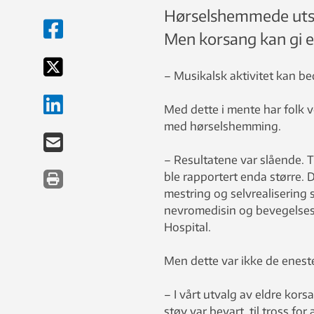
Hørselshemmede utsty
Men korsang kan gi e
– Musikalsk aktivitet kan be
Med dette i mente har folk 
med hørselshemming.
– Resultatene var slående. T
ble rapportert enda større. 
mestring og selvrealisering s
nevromedisin og bevegelse
Hospital.
Men dette var ikke de enest
– I vårt utvalg av eldre kors
støy var bevart, til tross f