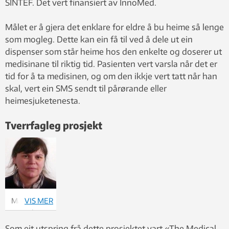
SINTEF. Det vert finansiert av InnoMed.
Målet er å gjera det enklare for eldre å bu heime så lenge
som mogleg. Dette kan ein få til ved å dele ut ein
dispenser som står heime hos den enkelte og doserer ut
medisinane til riktig tid. Pasienten vert varsla når det er
tid for å ta medisinen, og om den ikkje vert tatt når han
skal, vert ein SMS sendt til pårørande eller
heimesjuketenesta.
Tverrfagleg prosjekt
Martina
VIS MER
Keitsch.
Foto:
Som eit utspring frå dette prosjektet vart «The Medical