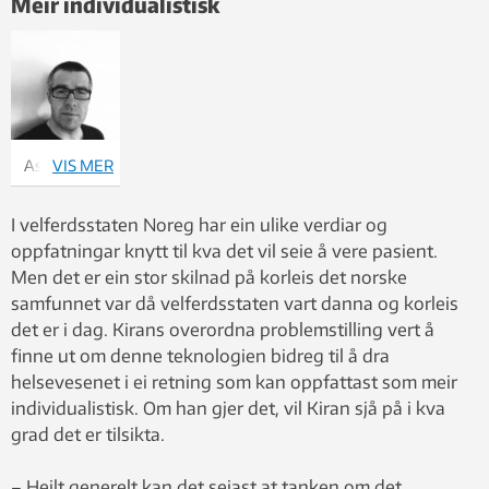
Meir individualistisk
Asle H.
VIS MER
Kiran
Foto: Privat
I velferdsstaten Noreg har ein ulike verdiar og
oppfatningar knytt til kva det vil seie å vere pasient.
Men det er ein stor skilnad på korleis det norske
samfunnet var då velferdsstaten vart danna og korleis
det er i dag. Kirans overordna problemstilling vert å
finne ut om denne teknologien bidreg til å dra
helsevesenet i ei retning som kan oppfattast som meir
individualistisk. Om han gjer det, vil Kiran sjå på i kva
grad det er tilsikta.
– Heilt generelt kan det seiast at tanken om det