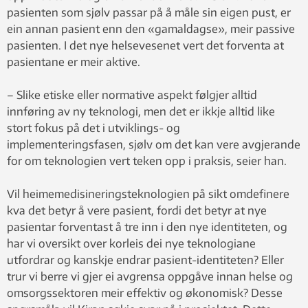
pasienten som sjølv passar på å måle sin eigen pust, er
ein annan pasient enn den «gamaldagse», meir passive
pasienten. I det nye helsevesenet vert det forventa at
pasientane er meir aktive.
– Slike etiske eller normative aspekt følgjer alltid
innføring av ny teknologi, men det er ikkje alltid like
stort fokus på det i utviklings- og
implementeringsfasen, sjølv om det kan vere avgjerande
for om teknologien vert teken opp i praksis, seier han.
Vil heimemedisineringsteknologien på sikt omdefinere
kva det betyr å vere pasient, fordi det betyr at nye
pasientar forventast å tre inn i den nye identiteten, og
har vi oversikt over korleis dei nye teknologiane
utfordrar og kanskje endrar pasient-identiteten? Eller
trur vi berre vi gjer ei avgrensa oppgåve innan helse og
omsorgssektoren meir effektiv og økonomisk? Desse