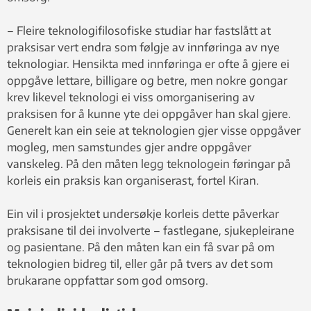
–­ Fleire teknologifilosofiske studiar har fastslått at
praksisar vert endra som følgje av innføringa av nye
teknologiar. Hensikta med innføringa er ofte å gjere ei
oppgåve lettare, billigare og betre, men nokre gongar
krev likevel teknologi ei viss omorganisering av
praksisen for å kunne yte dei oppgåver han skal gjere.
Generelt kan ein seie at teknologien gjer visse oppgåver
mogleg, men samstundes gjer andre oppgåver
vanskeleg. På den måten legg teknologein føringar på
korleis ein praksis kan organiserast, fortel Kiran.
Ein vil i prosjektet undersøkje korleis dette påverkar
praksisane til dei involverte – fastlegane, sjukepleirane
og pasientane. På den måten kan ein få svar på om
teknologien bidreg til, eller går på tvers av det som
brukarane oppfattar som god omsorg.