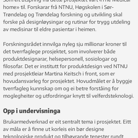
NTNU
home» til. Forskarar frå NTNU, Høgskolen i Sør-
Trøndelag og Trøndelag forskning og utvikling skal
forske på designløysingar og rutinar for trygg utdeling
av medisinar til eldre pasientar i heimen.
Forskningsrådet innvilga nyleg sju millionar kroner til
det tverrfaglege prosjektet, som involverer både
produktdesignarar, helsepersonell, sosiologar og
filosofar. Det er institutt for produktdesign ved NTNU
med prosjektleiar Martina Keitsch i front, som er
hovudansvarleg for prosjektet. Hovudmålet er å byggje
tverrfagleg kunnskap om og ei betre forståing for
moglegheiter og utfordringar knytt til velferdsteknologi.
Opp i undervisninga
Brukarmedverknad er eit sentralt tema i prosjektet. Eitt
av måla er å finne ut korleis ein bør designe
teknologiske produkt og tilhøyrande tenester rundt