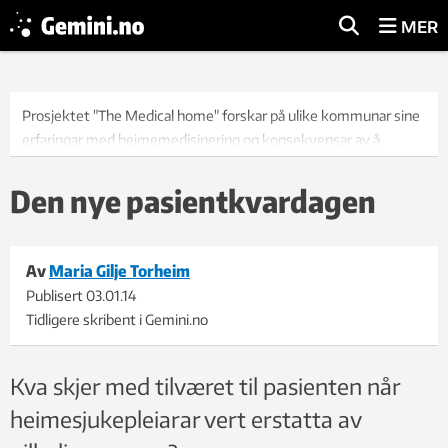
MER
Prosjektet "The Medical home" forskar på ulike kommunar sine
erfaringar med heimemedisinering og konsekvensar av å
innføre ny teknologi.
Foto: photos.com
Den nye pasientkvardagen
Av
Maria Gilje Torheim
Publisert
03.01.14
Tidligere skribent i Gemini.no
Kva skjer med tilværet til pasienten når
heimesjukepleiarar vert erstatta av