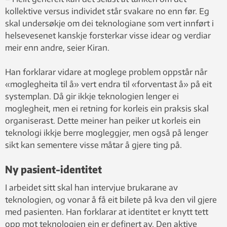
kollektive versus individet står svakare no enn før. Eg
skal undersøkje om dei teknologiane som vert innført i
helsevesenet kanskje forsterkar visse idear og verdiar
meir enn andre, seier Kiran.
Han forklarar vidare at moglege problem oppstår når
«moglegheita til å» vert endra til «forventast å» på eit
systemplan. Då gir ikkje teknologien lenger ei
moglegheit, men ei retning for korleis ein praksis skal
organiserast. Dette meiner han peiker ut korleis ein
teknologi ikkje berre mogleggjer, men også på lenger
sikt kan sementere visse måtar å gjere ting på.
Ny pasient-identitet
I arbeidet sitt skal han intervjue brukarane av
teknologien, og vonar å få eit bilete på kva den vil gjere
med pasienten. Han forklarar at identitet er knytt tett
opp mot teknologien ein er definert av. Den aktive