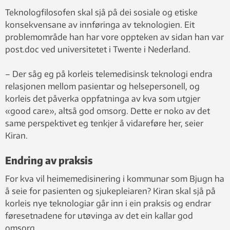
Teknologfilosofen skal sjå på dei sosiale og etiske
konsekvensane av innføringa av teknologien. Eit
problemområde han har vore oppteken av sidan han var
post.doc ved universitetet i Twente i Nederland.
– Der såg eg på korleis telemedisinsk teknologi endra
relasjonen mellom pasientar og helsepersonell, og
korleis det påverka oppfatninga av kva som utgjer
«good care», altså god omsorg. Dette er noko av det
same perspektivet eg tenkjer å vidareføre her, seier
Kiran.
Endring av praksis
For kva vil heimemedisinering i kommunar som Bjugn ha
å seie for pasienten og sjukepleiaren? Kiran skal sjå på
korleis nye teknologiar går inn i ein praksis og endrar
føresetnadene for utøvinga av det ein kallar god
omsorg.