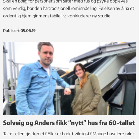
Skal en bolig for personer som sliter med rus og psyke oppleves
som verdig, bør den ha tradisjonell rominndeling. Følelsen av å ha et
ordentlig hjem gir mer stabile liv, konkluderer ny studie.
Publisert
05.06.19
Solveig og Anders fikk “nytt” hus fra 60-tallet
Taket eller kjøkkenet? Eller er badet viktigst? Mange huseiere føler