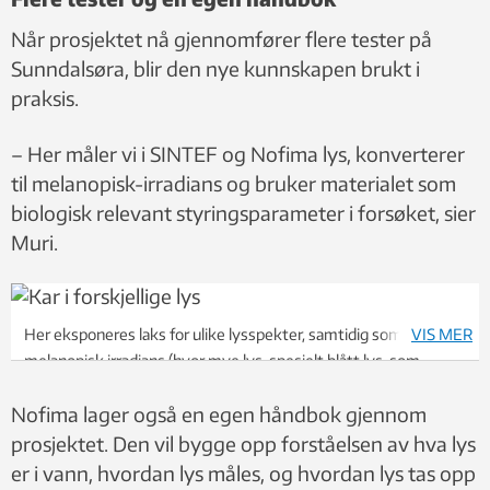
Når prosjektet nå gjennomfører flere tester på
Sunndalsøra, blir den nye kunnskapen brukt i
praksis.
– Her måler vi i SINTEF og Nofima lys, konverterer
til melanopisk-irradians og bruker materialet som
biologisk relevant styringsparameter i forsøket, sier
Muri.
Her eksponeres laks for ulike lysspekter, samtidig som
VIS MER
melanopisk irradians (hvor mye lys, spesielt blått lys, som
påvirker melanopsin-systemet i laksen), holdes likt. Dette gjør
Nofima lager også en egen håndbok gjennom
det mulig å sammenligne lysbehandlingene.
Foto: Nofima
prosjektet. Den vil bygge opp forståelsen av hva lys
er i vann, hvordan lys måles, og hvordan lys tas opp