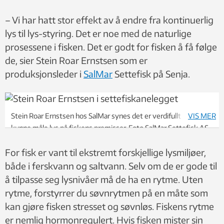
– Vi har hatt stor effekt av å endre fra kontinuerlig
lys til lys-styring. Det er noe med de naturlige
prosessene i fisken. Det er godt for fisken å få følge
de, sier Stein Roar Ernstsen som er
produksjonsleder i
SalMar
Settefisk på Senja.
Stein Roar Ernstsen hos SalMar synes det er verdifullt å endelig
VIS MER
kunne måle lys på fiskens premisser. Foto SalMar Settefisk AS
For fisk er vant til ekstremt forskjellige lysmiljøer,
både i ferskvann og saltvann. Selv om de er gode til
å tilpasse seg lysnivåer må de ha en rytme. Uten
rytme, forstyrrer du søvnrytmen på en måte som
kan gjøre fisken stresset og søvnløs. Fiskens rytme
er nemlig hormonregulert. Hvis fisken mister sin