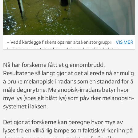
– Ved å kartlegge fiskens opsiner, altså en stor gruppe
VIS MER
lysfølsomme proteiner, kan vi definere lys målt slik det er
biologisk effektivt for laksen og ikke for mennesker, sier Muri.
Nå har forskerne fått et gjennombrudd.
Foto: SINTEF
Resultatene så langt gjør at det allerede nå er mulig
å bruke melanopisk-irradans som en standard for å
måle døgnrytme. Melanopisk-irradans betyr hvor
mye lys (spesielt blått lys) som påvirker melanopsin-
systemet i laksen.
Det gjør at forskerne kan beregne hvor mye av
lyset fra en vilkårlig lampe som faktisk virker inn på