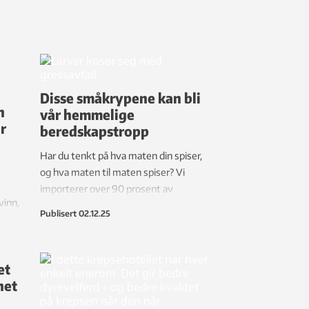
Disse småkrypene kan bli
n
vår hemmelige
r
beredskapstropp
Har du tenkt på hva maten din spiser,
og hva maten til maten spiser? Vi
importerer over 90 prosent av
vinn,
fôringrediensene til laks i Norge. Men
Publisert
02.12.25
v
nå vil forskere heller utnytte noe
e 300
mange ser på som søppel: fjær, flis og
gress, til å produsere kortreiste
et
proteiner.
net