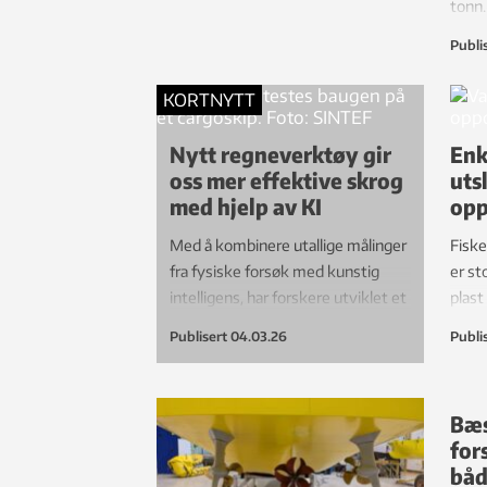
tonn.
finne
Publi
hele 
teste
KORTNYTT
Nytt regneverktøy gir
Enk
oss mer effektive skrog
uts
med hjelp av KI
opp
Med å kombinere utallige målinger
Fiske
fra fysiske forsøk med kunstig
er st
intelligens, har forskere utviklet et
plast
helt nytt verktøy for skrogdesign.
og va
Publisert
04.03.26
Publi
være 
det e
med 
Bæs
for
båd