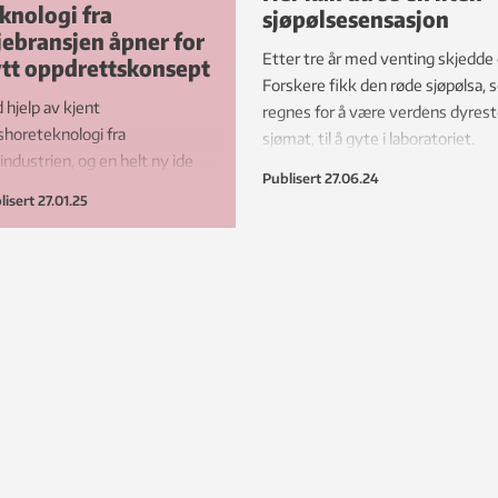
knologi fra
sjøpølsesensasjon
jebransjen åpner for
Etter tre år med venting skjedde 
tt oppdrettskonsept
Forskere fikk den røde sjøpølsa,
 hjelp av kjent
regnes for å være verdens dyres
shoreteknologi fra
sjømat, til å gyte i laboratoriet.
eindustrien, og en helt ny ide
Publisert
27.06.24
ker gründerne i Farmocean-
lisert
27.01.25
sea nå å lage utstyr for havbruk
 havs. Langt til havs.