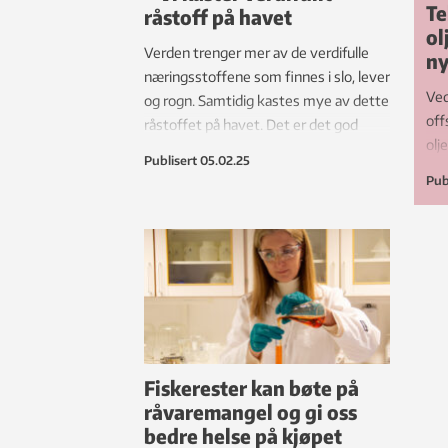
Te
råstoff på havet
ol
Verden trenger mer av de verdifulle
ny
næringsstoffene som finnes i slo, lever
Ved
og rogn. Samtidig kastes mye av dette
off
råstoffet på havet. Det er det god
olj
grunn til å slutte med.
Publisert
05.02.25
øns
Pub
sub
til
Fiskerester kan bøte på
råvaremangel og gi oss
bedre helse på kjøpet