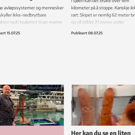
I sjøen kan det bruke over fem
ige avløpssystemer og mennesker
kilometer på å stoppe. Kanskje ik
kyller ikke-nedbrytbare
rart: Skipet er nemlig 62 meter b
kter ned i toalettet truer marine
og vil stikke 21 meter under
ystemer.
vannoverflaten.
sert
15.07.25
Publisert
08.07.25
Her kan du se en liten