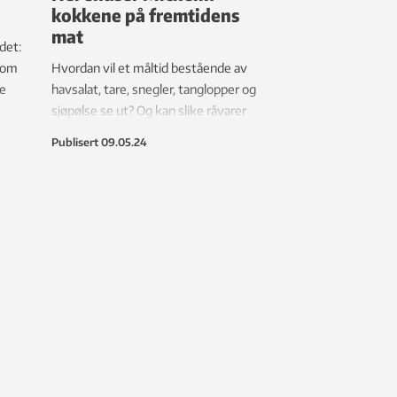
kokkene på fremtidens
mat
det:
 som
Hvordan vil et måltid bestående av
te
havsalat, tare, snegler, tanglopper og
sjøpølse se ut? Og kan slike råvarer
friste Michelin-kokker fra Belgia og
Publisert
09.05.24
Nederland? Det kan se sånn ut.