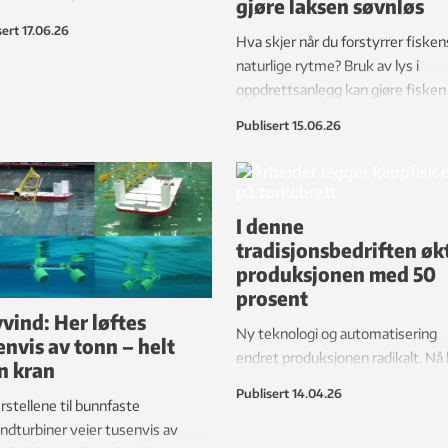
gjøre laksen søvnløs
ner og en stor bag ned på dekk.
sert
17.06.26
Hva skjer når du forstyrrer fisken
ter skytes en line over til
naturlige rytme? Bruk av lys i
aktskipet som ligger rett ved.
oppdrettsanlegg kan gjøre fisken
eskipet er klart til å taues.
stresset og føre til at den verken 
gvis er det en øvelse for å teste
Publisert
15.06.26
sove eller utvikler seg som den sk
utstyr.
Ny forskning gjør det nå mulig å 
lys på fiskens premisser. Det kan
fiskevelferden.
I denne
tradisjonsbedriften øk
produksjonen med 50
prosent
vind: Her løftes
Ny teknologi og automatisering
envis av tonn – helt
endret produksjonen radikalt. Nå 
n kran
arbeiderne rundt 20 tonn mindre 
Publisert
14.04.26
stellene til bunnfaste
hver dag.
ndturbiner veier tusenvis av