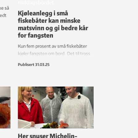
ke så
Kjøleanlegg i små
redt
fiskebåter kan minske
matsvinn og gi bedre kår
for fangsten
Kun fem prosent av små fiskebåter
kjøler fangsten om bord. Det til tross
for at temperatur spiller en avgjørende
Publisert
31.03.25
rolle når det kommer til kvalitet og
holdbarhet.
Her snuser Michelin-