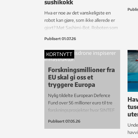
sushikokk
perso
Publi
Hva er noe av det vanskeligste en
Deret
robot kan gjøre, som ikke allerede er
kystv
gjort? Møt Sashimi-Bot. Roboten som
Cruis
ser, forstår, griper og skjærer myke,
Heldi
Publisert
01.07.26
glatte og deformerbare objekter. Uten
nytt 
å ødelegge dem.
KORTNYTT
Forskningsmillioner fra
EU skal gi oss et
tryggere Europa
Nylig tildelte European Defence
Hav
Fund over 56 millioner euro til tre
tus
forskningsprosjekter hvor SINTEF
ute
bidrar.
Publisert
07.05.26
Under
havvi