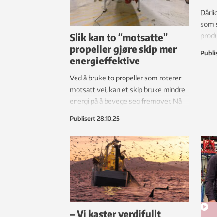
Dårl
som s
Slik kan to “motsatte”
produ
propeller gjøre skip mer
økos
Publi
energieffektive
Ved å bruke to propeller som roterer
motsatt vei, kan et skip bruke mindre
energi på å bevege seg fremover. Nå
gjør ny kunnskap at flere skip kan ta i
Publisert
28.10.25
bruk teknologien, som blant annet
Hurtigruten satser på i sitt Sea-Zero
prosjekt.
– Vi kaster verdifullt