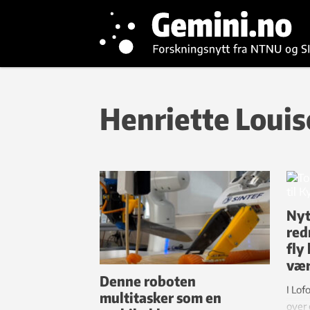
Henriette Loui
Nyt
red
fly
væ
Denne roboten
I Lof
multitasker som en
over 