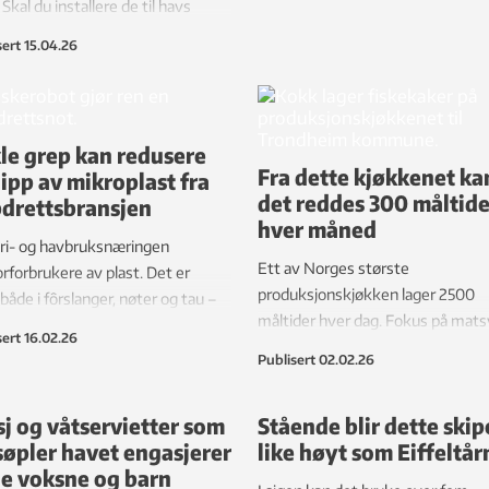
 Skal du installere de til havs
s det bare rundt fem fartøyer i
sert
15.04.26
verden som kan løfte så tungt. Nå
s et helt nytt alternativ.
le grep kan redusere
Fra dette kjøkkenet ka
lipp av mikroplast fra
det reddes 300 måltide
drettsbransjen
hver måned
ri- og havbruksnæringen
Ett av Norges største
orforbrukere av plast. Det er
produksjonskjøkken lager 2500
 både i fôrslanger, nøter og tau –
måltider hver dag. Fokus på mats
sking av oppdrettsnøter kan
sert
16.02.26
enkle verktøy og identifisering a
en synder. Men forskning viser at
Publisert
02.02.26
avvik viser at det er mulig å redd
r mulig å redusere utslippene
måltider hver måned gjennom
enkle metoder.
j og våtservietter som
Stående blir dette skip
donasjon.
søpler havet engasjerer
like høyt som Eiffeltår
e voksne og barn