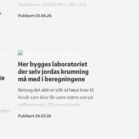
navigatører på land. Men, slike skip
trenger også et internasjonalt
s
Publisert
03.06.26
regelverk. Nå er første versjon på plass
mye takket være norske forskere.
får
al.
måle
 øke
Her bygges laboratoriet
der selv jordas krumning
te
må med i beregningene
Betong det aldri er stilt så høye krav til.
Avvik som ikke får være større enn på
millimeternivå. Til og med jordas
løfter
krumning må tas hensyn til når
Publisert
26.03.26
fisk –
verdens mest avanserte laboratorier
skal bygges.