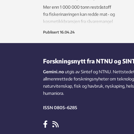
Mer enn 1 000 000 tonn restråstoff
fra fiskerinæringen kan redde mat- og
kosmetikkbransjen fra råvaremangel
og skape nye arbeidsplasser. Stikkord:
Publisert
16.04.24
omega 3-rike marine oljer, kollagen og
gelatin.
Forskningsnytt fra NTNU og SIN
Gemini.no
utgis av Sintef og NTNU. Nettstedet
allmennrettede forskningsnyheter om teknologi,
naturvitenskap, fisk og havbruk, nyskaping, hel
humaniora.
ISSN 0805-6285