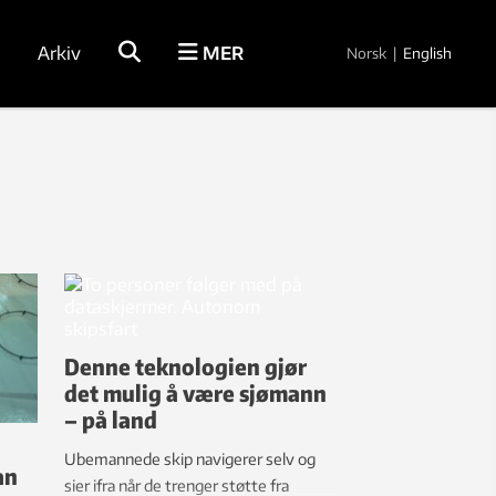
Arkiv
MER
Norsk
|
English
Denne teknologien gjør
det mulig å være sjømann
– på land
Ubemannede skip navigerer selv og
an
sier ifra når de trenger støtte fra