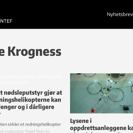
Nyhetsbrev
se Krogness
t nødsleputstyr gjør at
ningshelikopterne kan
 lenger og i dårligere
r
Lysene i
oten sirkler et redningshelikopter
oppdrettsanleggene k
et cruiseskip. Snart fires to