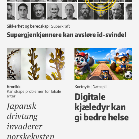
Sikkerhet og beredskap
|
Superkraft
Supergjenkjennere kan avsløre id-svindel
Kronikk
|
Kortnytt
|
dataspill
Kan skape problemer for lokale
Digitale
arter
Japansk
kjæledyr kan
drivtang
gi bedre helse
invaderer
norskekysten