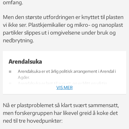
omfang.
Men den største utfordringen er knyttet til plasten
vi ikke ser. Plastkjemikalier og mikro- og nanoplast
partikler slippes ut i omgivelsene under bruk og
nedbrytning.
Arendalsuka
Arendalsuka er et årlig politisk arrangement i Arendal i
Agder.
Arendalsuka er lagt til august, og er blitt en viktig
VIS MER
møteplass på nasjonalt nivå. Ledende politikere,
næringslivstopper og fremtredende debattanter ellers
møtes for å drøfte aktuelle samfunnsproblemer.
Nå er plastproblemet så klart svært sammensatt,
Det har etter hvert blitt vanlig at de norske
men forskergruppen har likevel greid å koke det
valgkampene starter i forbindelse med Arendalsuka.
ned til tre hovedpunkter:
Kilde:
Store norske leksikon