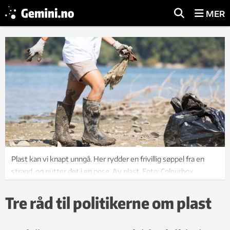
MER
Plast kan vi knapt unngå. Her rydder en frivillig søppel fra en
strand, og putter det i en pose. Av plast. Foto: Colourbox
Tre råd til politikerne om plast