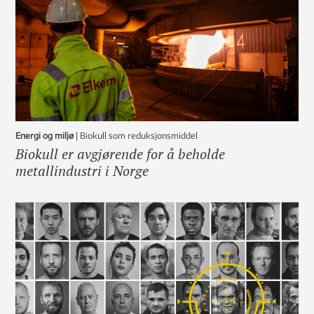
Energi og miljø
|
Biokull som reduksjonsmiddel
Biokull er avgjørende for å beholde
metallindustri i Norge