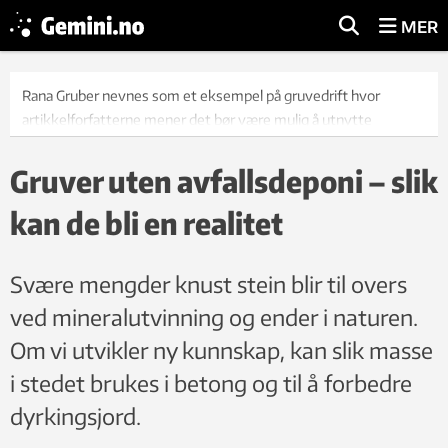
MER
Rana Gruber nevnes som et eksempel på gruvedrift hvor
artikkelforfatterne mener det bør være mulig å utnytte
overskuddsmasser. Bildet er fra 2010. Foto: SINTEF
Gruver uten avfallsdeponi – slik
kan de bli en realitet
Svære mengder knust stein blir til overs
ved mineralutvinning og ender i naturen.
Om vi utvikler ny kunnskap, kan slik masse
i stedet brukes i betong og til å forbedre
dyrkingsjord.