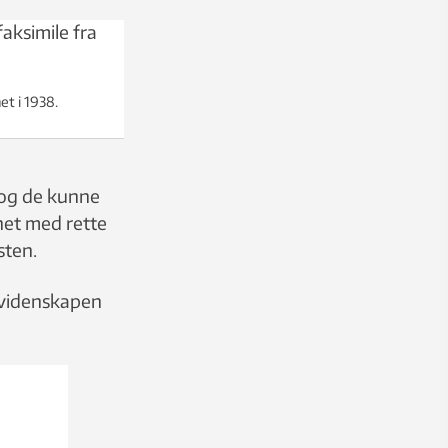
t i 1938.
t og de kunne
net med rette
sten.
 videnskapen