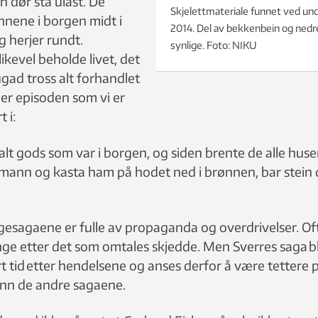
en dør stå ulåst. De
Skjelettmateriale funnet ved und
nene i borgen midt i
2014. Del av bekkenbein og nedr
 herjer rundt.
synlige. Foto: NIKU
likevel beholde livet, det
gad tross alt forhandlet
r episoden som vi er
t i:
alt gods som var i borgen, og siden brente de alle huse
mann og kasta ham på hodet ned i brønnen, bar stein dit
esagaene er fulle av propaganda og overdrivelser. Oft
nge etter det som omtales skjedde. Men Sverres saga b
t tid etter hendelsene og anses derfor å være tettere 
enn de andre sagaene.