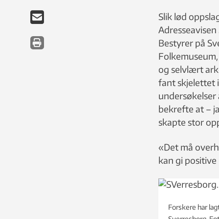
Slik lød oppsla
Adresseavisen 
Bestyrer på Sv
Folkemuseum, Si
og selvlært ar
fant skjelettet
undersøkelser a
bekrefte at – 
skapte stor opp
«Det må overho
kan gi positiv
Forskere har lag
Sverresborg. F