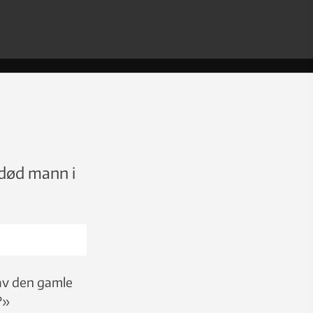
 død mann i
 av den gamle
?»