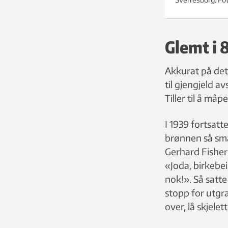
Glemt i 
Akkurat på det
til gjengjeld 
Tiller til å måp
I 1939 fortsat
brønnen så småt
Gerhard Fisher 
«Joda, birkebe
nok!». Så satt
stopp for utgr
over, lå skjele