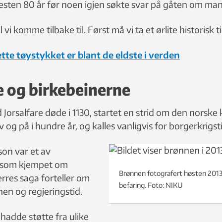
nesten 80 år før noen igjen søkte svar på gåten om ma
vi komme tilbake til. Først må vi ta et ørlite historisk t
tte tøystykket er blant de eldste i verden
 og birkebeinerne
 Jorsalfare døde i 1130, startet en strid om den norsk
v og på i hundre år, og kalles vanligvis for borgerkrigst
son var et av
som kjempet om
Brønnen fotografert høsten 201
rres saga forteller om
befaring. Foto: NIKU
onen og regjeringstid.
adde støtte fra ulike