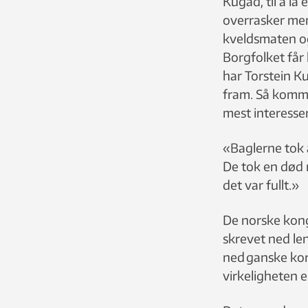
Kugad, til å la 
overrasker men
kveldsmaten og
Borgfolket får 
har Torstein Ku
fram. Så komme
mest interesser
«Baglerne tok 
De tok en død 
det var fullt.»
De norske kong
skrevet ned le
ned ganske kor
virkeligheten 