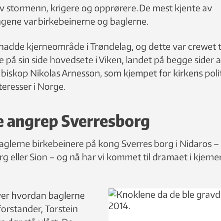
v stormenn, krigere og opprørere. De mest kjente av
ngene var birkebeinerne og baglerne.
hadde kjerneområde i Trøndelag, og dette var crewet t
 på sin side hovedsete i Viken, landet på begge sider a
 biskop Nikolas Arnesson, som kjempet for kirkens poli
eresser i Norge.
e angrep Sverresborg
baglerne birkebeinere på kong Sverres borg i Nidaros –
g eller Sion – og nå har vi kommet til dramaet i kjern
ver hvordan baglerne
forstander, Torstein