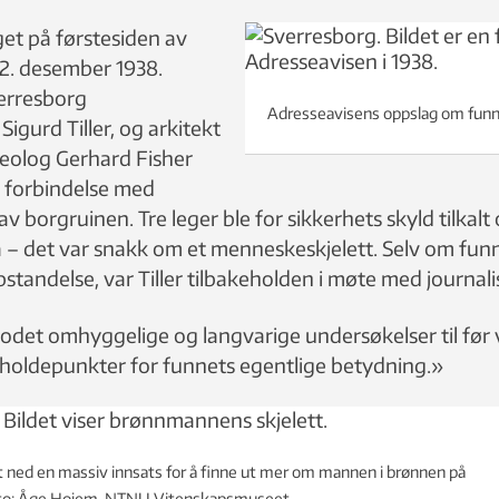
get på førstesiden av
2. desember 1938.
erresborg
Adresseavisens oppslag om funne
gurd Tiller, og arkitekt
keolog Gerhard Fisher
 i forbindelse med
v borgruinen. Tre leger ble for sikkerhets skyld tilkal
ja – det var snakk om et menneskeskjelett. Selv om fun
standelse, var Tiller tilbakeholden i møte med journali
det omhyggelige og langvarige undersøkelser til før
e holdepunkter for funnets egentlige betydning.»
t ned en massiv innsats for å finne ut mer om mannen i brønnen på
oto: Åge Hojem, NTNU Vitenskapsmuseet