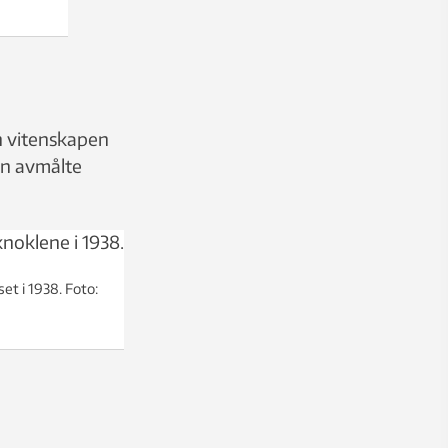
an vitenskapen
en avmålte
et i 1938. Foto: