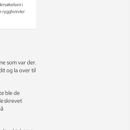
ersøkelsen i
e rygghvirvler
ne som var der.
 og la over til
e ble de
le skrevet
på