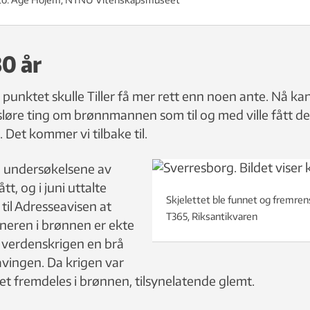
80 år
 punktet skulle Tiller få mer rett enn noen ante. Nå k
avsløre ting om brønnmannen som til og med ville fått d
e. Det kommer vi tilbake til.
te undersøkelsene av
t, og i juni uttalte
Skjelettet ble funnet og fremrens
til Adresseavisen at
T365, Riksantikvaren
ineren i brønnen er ekte
e verdenskrigen en brå
avingen. Da krigen var
ttet fremdeles i brønnen, tilsynelatende glemt.