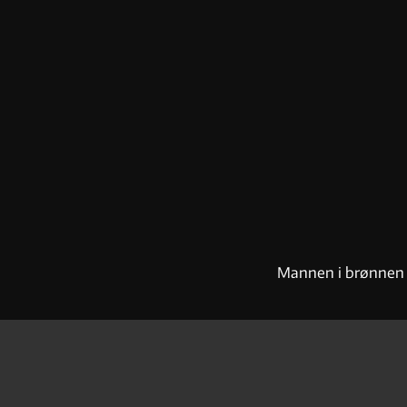
1,75 og 1,8 meter
Mannen i brønnen p