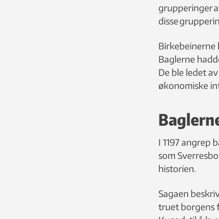
grupperinger a
disse grupperi
Birkebeinerne 
Baglerne hadde
De ble ledet av
økonomiske int
Baglern
I 1197 angrep 
som Sverresbor
historien.
Sagaen beskri
truet borgens 