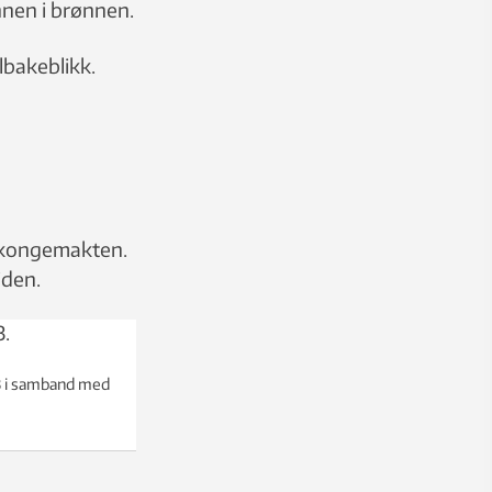
nnen i brønnen.
ilbakeblikk.
e kongemakten.
iden.
3 i samband med