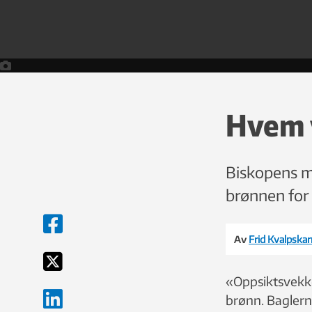
Hvem 
Biskopens m
brønnen for 
Av
Frid Kvalpsk
«Oppsiktsvekke
brønn. Baglerne