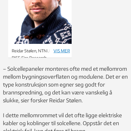
Reidar Stølen, NTNU. Foto:
VIS MER
RISE Fire Research
– Solcellepaneler monteres ofte med et mellomrom
mellom bygningsoverflaten og modulene. Det er en
type konstruksjon som egner seg godt for
brannspredning, og det kan være vanskelig å
slukke, sier forsker Reidar Stølen.
I dette mellomrommet vil det ofte ligge elektriske
kabler og koblinger til solcellene. Oppstår det en
elektrisk feil, kan det føre til brann.