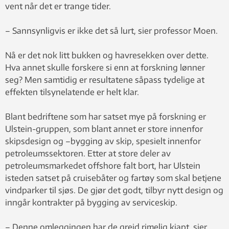
vent når det er trange tider.
– Sannsynligvis er ikke det så lurt, sier professor Moen.
Nå er det nok litt bukken og havresekken over dette.
Hva annet skulle forskere si enn at forskning lønner
seg? Men samtidig er resultatene såpass tydelige at
effekten tilsynelatende er helt klar.
Blant bedriftene som har satset mye på forskning er
Ulstein-gruppen, som blant annet er store innenfor
skipsdesign og –bygging av skip, spesielt innenfor
petroleumssektoren. Etter at store deler av
petroleumsmarkedet offshore falt bort, har Ulstein
isteden satset på cruisebåter og fartøy som skal betjene
vindparker til sjøs. De gjør det godt, tilbyr nytt design og
inngår kontrakter på bygging av serviceskip.
– Denne omleggingen har de greid rimelig kjapt, sier