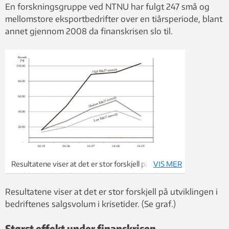
En forskningsgruppe ved NTNU har fulgt 247 små og
mellomstore eksportbedrifter over en tiårsperiode, blant
annet gjennom 2008 da finanskrisen slo til.
Resultatene viser at det er stor forskjell på
VIS MER
utviklingen i bedriftenes salgsvolum i krisetider.
Illustrasjon: Journal of High Technology
Resultatene viser at det er stor forskjell på utviklingen i
Management Research
bedriftenes salgsvolum i krisetider. (Se graf.)
Størst effekt under finanskrisen