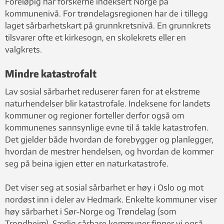
Foreløpig har forskerne indeksert Norge på
kommunenivå. For trøndelagsregionen har de i tillegg
laget sårbarhetskart på grunnkretsnivå. En grunnkrets
tilsvarer ofte et kirkesogn, en skolekrets eller en
valgkrets.
Mindre katastrofalt
Lav sosial sårbarhet reduserer faren for at ekstreme
naturhendelser blir katastrofale. Indeksene for landets
kommuner og regioner forteller derfor også om
kommunenes sannsynlige evne til å takle katastrofen.
Det gjelder både hvordan de forebygger og planlegger,
hvordan de mestrer hendelsen, og hvordan de kommer
seg på beina igjen etter en naturkatastrofe.
Det viser seg at sosial sårbarhet er høy i Oslo og mot
nordøst inn i deler av Hedmark. Enkelte kommuner viser
høy sårbarhet i Sør-Norge og Trøndelag (som
Trondheim). Særlig sårbare kommuner finner vi også