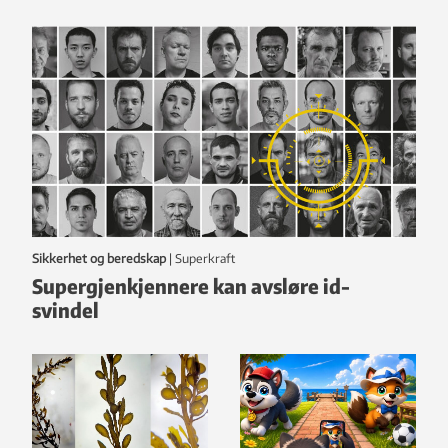
Sikkerhet og beredskap
|
Superkraft
Supergjenkjennere kan avsløre id-
svindel