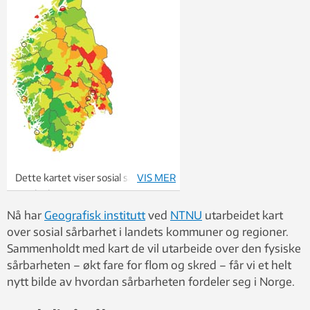
Dette kartet viser sosial sårbarhet i
VIS MER
norske kommuner og regioner.
Rødt betyr mest sårbar, og grønt
Nå har
Geografisk institutt
ved
NTNU
utarbeidet kart
minst.
over sosial sårbarhet i landets kommuner og regioner.
Kart: Ivar S. Holand, NTNU.
Sammenholdt med kart de vil utarbeide over den fysiske
sårbarheten – økt fare for flom og skred – får vi et helt
nytt bilde av hvordan sårbarheten fordeler seg i Norge.