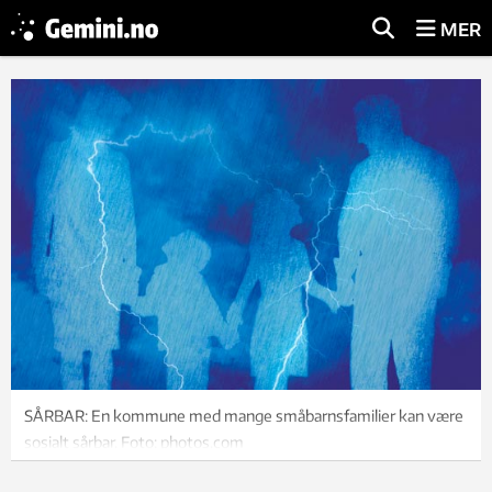
MER
SÅRBAR: En kommune med mange småbarnsfamilier kan være
sosialt sårbar. Foto: photos.com