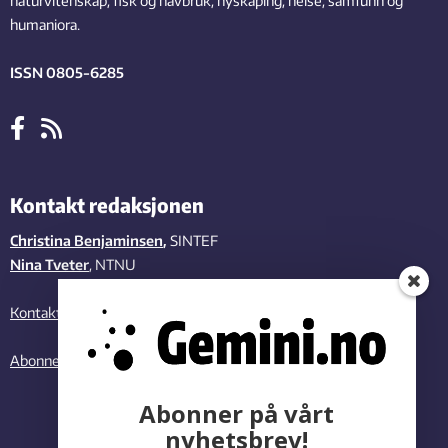
naturvitenskap, fisk og havbruk, nyskaping, helse, samfunn og
humaniora.
ISSN 0805-6285
Kontakt redaksjonen
Christina Benjaminsen
,
SINTEF
Nina Tveter
, NTNU
Kontakt oss
Abonner på vårt nyhetsbrev
Abonner på vårt
nyhetsbrev!