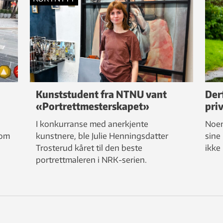
Kunststudent fra NTNU vant
Der
«Portrettmesterskapet»
pri
I konkurranse med anerkjente
Noen
 om
kunstnere, ble Julie Henningsdatter
sine
Trosterud kåret til den beste
ikke
portrettmaleren i NRK-serien.