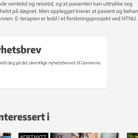
de ventetid og reisetid, og at pasienten kan uttrykke seg
helst på døgnet. Men opplegget krever at pasient og behan
l annen. E-terapien er ledd i et forskningsprosjekt ved NTNU.
yhetsbrev
eld deg på det ukentlige nyhetsbrevet til Gemini.no
nteressert i
KORTNYTT