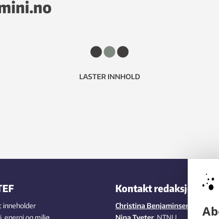
emini.no
LASTER INNHOLD
TEF
Kontakt redaksjonen
 inneholder
Christina Benjaminsen
,
SINTEF
Ab
 energi og miljø,
Nina Tveter
, NTNU