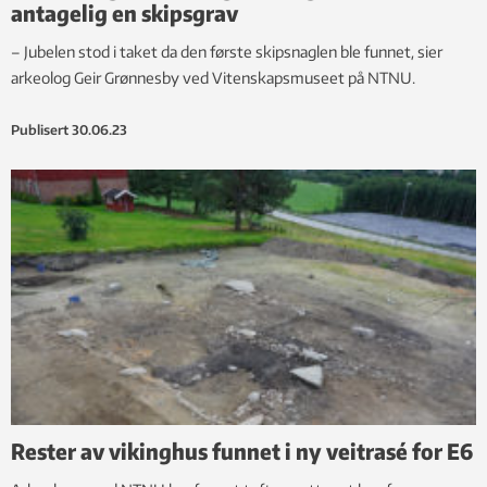
antagelig en skipsgrav
– Jubelen stod i taket da den første skipsnaglen ble funnet, sier
arkeolog Geir Grønnesby ved Vitenskapsmuseet på NTNU.
Publisert
30.06.23
Rester av vikinghus funnet i ny veitrasé for E6