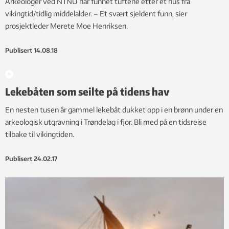
Arkeologer ved NTNU har funnet tuftene etter et hus fra
vikingtid/tidlig middelalder. – Et svært sjeldent funn, sier
prosjektleder Merete Moe Henriksen.
Publisert
14.08.18
Lekebåten som seilte på tidens hav
En nesten tusen år gammel lekebåt dukket opp i en brønn under en
arkeologisk utgravning i Trøndelag i fjor. Bli med på en tidsreise
tilbake til vikingtiden.
Publisert
24.02.17