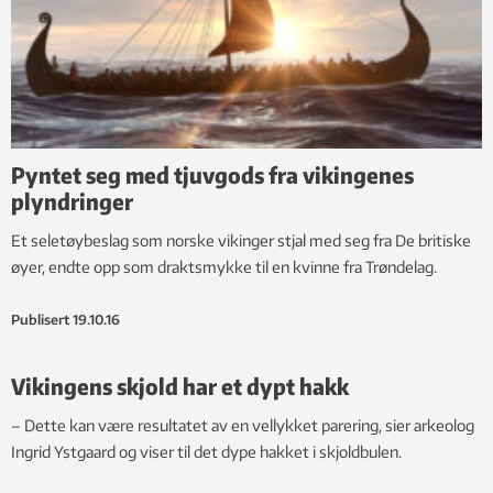
Pyntet seg med tjuvgods fra vikingenes
plyndringer
Et seletøybeslag som norske vikinger stjal med seg fra De britiske
øyer, endte opp som draktsmykke til en kvinne fra Trøndelag.
Publisert
19.10.16
Vikingens skjold har et dypt hakk
– Dette kan være resultatet av en vellykket parering, sier arkeolog
Ingrid Ystgaard og viser til det dype hakket i skjoldbulen.