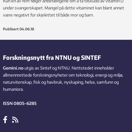
Kun én av fem følger anbefalingene om å ta tilskudd av vitamin D
under svangerskapet. Mangel på dette vitaminet kan blant annet
være negativt for skjelettet til både mor og barn.
Publisert
04.06.18
Forskningsnytt fra NTNU og SINTEF
Gemini.no
utgis av Sintef og NTNU. Nettstedet inneholder
allmennrettede forskningsnyheter om teknologi, energi og miljø,
naturvitenskap, fisk og havbruk, nyskaping, helse, samfunn og
humaniora.
ISSN 0805-6285