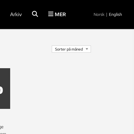
Arkiv
MER
Norsk
|
English
ge
lere