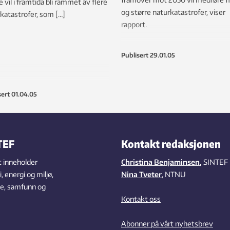
 vil i framtida bli rammet av flere
og større naturkatastrofer, viser
katastrofer, som […]
rapport.
Publisert
29.01.05
sert
01.04.05
TEF
Kontakt redaksjonen
 inneholder
Christina Benjaminsen
,
SINTEF
 energi og miljø,
Nina Tveter
, NTNU
se, samfunn og
Kontakt oss
Abonner på vårt nyhetsbrev