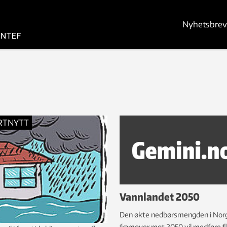
Nyhetsbrev
RTNYTT
Vannlandet 2050
Den økte nedbørsmengden i Nor
framover mot 2050 vil medføre f