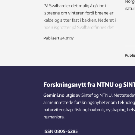
Norge
På Svalbard er det mulig å gå inn i
natur
isbreene om vinteren fordi breene er
kalde og sitter fast i bakken. Nederst i
noen isgrotter på Svalbard finnes det
planter som er fryst inn i isen fra tiden
Publisert
24.01.17
det ikke fantes isbreer der.
Publi
Forskningsnytt fra NTNU og SIN
Gemini.no
utgis av Sintef og NTNU. Nettstedet
allmennrettede forskningsnyheter om teknologi,
naturvitenskap, fisk og havbruk, nyskaping, hel
humaniora.
ISSN 0805-6285