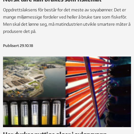
Oppdrettslaksens fôr består for det meste av soyabønner. Det er
mange miljømessige fordeler ved heller å bruke tare som fiskefôr.
Men skal det lønne seg, må matindustrien utvikle smartere måter å
produsere det på.
Publisert
29.10.18