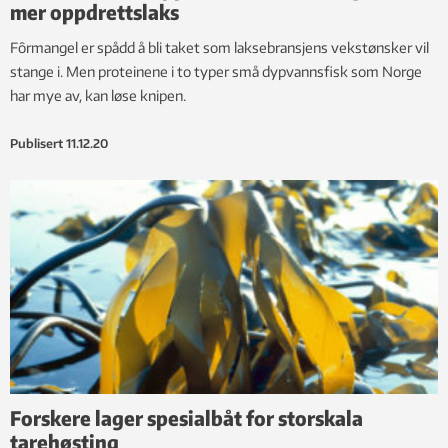
mer oppdrettslaks
Fôrmangel er spådd å bli taket som laksebransjens vekstønsker vil
stange i. Men proteinene i to typer små dypvannsfisk som Norge
har mye av, kan løse knipen.
Publisert
11.12.20
Forskere lager spesialbåt for storskala
tarehøsting