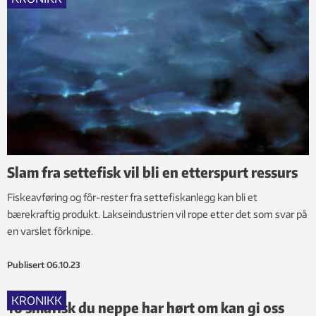
Slam fra settefisk vil bli en etterspurt ressurs
Fiskeavføring og fôr-rester fra settefiskanlegg kan bli et
bærekraftig produkt. Lakseindustrien vil rope etter det som svar på
en varslet fôrknipe.
Publisert
06.10.23
KRONIKK
To småfisk du neppe har hørt om kan gi oss