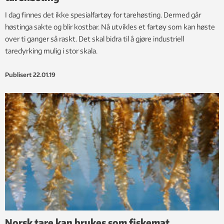
I dag finnes det ikke spesialfartøy for tarehøsting. Dermed går
høstinga sakte og blir kostbar. Nå utvikles et fartøy som kan høste
over ti ganger så raskt. Det skal bidra til å gjøre industriell
taredyrking mulig i stor skala.
Publisert
22.01.19
Norsk tare kan brukes som fiskemat