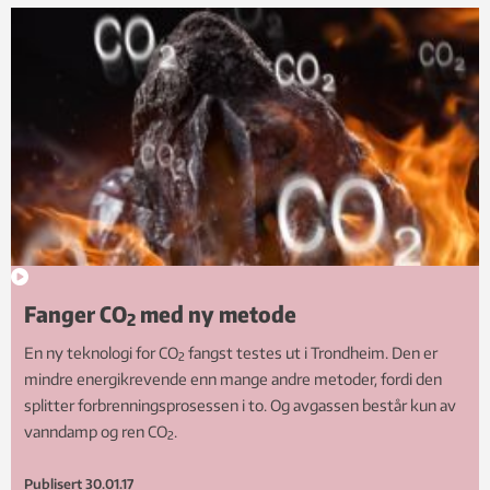
Fanger CO
med ny metode
2
En ny teknologi for CO
fangst testes ut i Trondheim. Den er
2
mindre energikrevende enn mange andre metoder, fordi den
splitter forbrenningsprosessen i to. Og avgassen består kun av
vanndamp og ren CO
.
2
Publisert
30.01.17