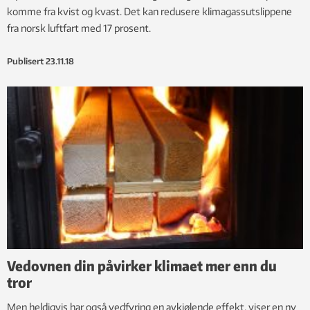
komme fra kvist og kvast. Det kan redusere klimagassutslippene
fra norsk luftfart med 17 prosent.
Publisert
23.11.18
Vedovnen din påvirker klimaet mer enn du
tror
Men heldigvis har også vedfyring en avkjølende effekt, viser en ny