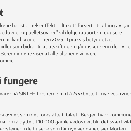
t
kene har stor helseeffekt. Tiltaket “forsert utskifting av ga
vedovner og pelletsovner” vil ifølge rapporten redusere
milliard kroner innen 2025. I praksis betyr det at
ler som bidrar til at utskiftingen går raskere enn den ville
. Beregningene viser at alle tiltakene vil være
somme.
 fungere
dvarer nå SINTEF-forskerne mot å
kun
bytte til nye vedovne
r av ovner, som det foreslåtte tiltaket i Bergen hvor kommun
ål om å bytte ut 10 000 gamle vedovner, blir det svært vikt
korsteinen i de husene som får nye vedovner, sier Morten