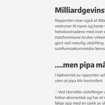
Milliardgevins
Rapporten viser også at tilta
vedovner til nyere og beste 
helsekostnadene med over en 
stat/kommune bruker virkemid
gjort ved naturlig utskifting
samfunnsøkonomiske lønn
….men pipa må
I kjølvannet av rapporten a
uten at pipa blir kontrollert.
– Ved storstilte utskiftinge
bidrar økonomisk og har et m
følge opp med en sjekk av s