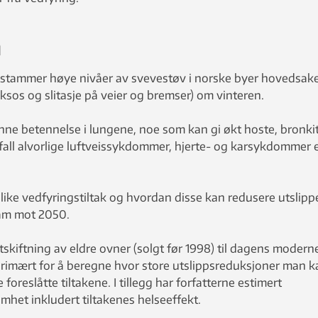
m
stammer høye nivåer av svevestøv i norske byer hovedsake
eksos og slitasje på veier og bremser) om vinteren.
nne betennelse i lungene, noe som kan gi økt hoste, bronki
 fall alvorlige luftveissykdommer, hjerte- og karsykdommer e
like vedfyringstiltak og hvordan disse kan redusere utslip
ram mot 2050.
utskiftning av eldre ovner (solgt før 1998) til dagens modern
primært for å beregne hvor store utslippsreduksjoner man k
reslåtte tiltakene. I tillegg har forfatterne estimert
et inkludert tiltakenes helseeffekt.