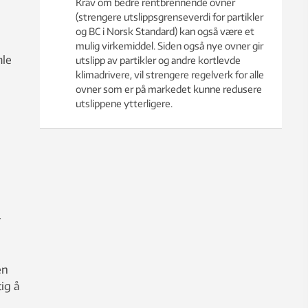
Krav om bedre rentbrennende ovner
(strengere utslippsgrenseverdi for partikler
og BC i Norsk Standard) kan også være et
mulig virkemiddel. Siden også nye ovner gir
mle
utslipp av partikler og andre kortlevde
klimadrivere, vil strengere regelverk for alle
ovner som er på markedet kunne redusere
utslippene ytterligere.
r
en
ig å