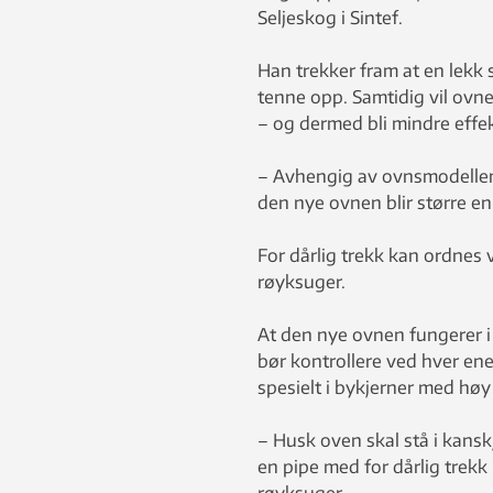
Seljeskog i Sintef.
Han trekker fram at en lekk sk
tenne opp. Samtidig vil ovne
– og dermed bli mindre effek
– Avhengig av ovnsmodellen 
den nye ovnen blir større en
For dårlig trekk kan ordnes 
røyksuger.
At den nye ovnen fungerer i 
bør kontrollere ved hver enes
spesielt i bykjerner med høy
– Husk oven skal stå i kansk
en pipe med for dårlig trekk
røyksuger..