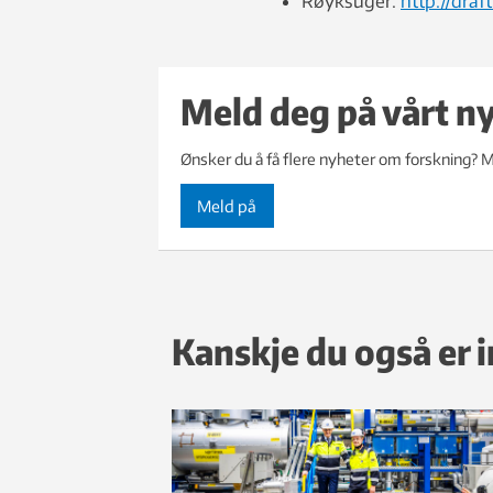
Røyksuger:
http://draf
Meld deg på vårt n
Ønsker du å få flere nyheter om forskning? M
Meld på
Kanskje du også er i