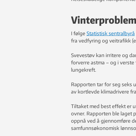
Vinterproble
I følge
Statistisk sentralbyrå
fra vedfyring og veitrafikk (
Svevestøv kan irritere og da
forverre astma – og i verste
lungekreft.
Rapporten tar for seg seks u
av kortlevde klimadrivere f
Tiltaket med best effekt er 
ovner. Rapporten ble laget 
oppnå ved å gjennomføre de fo
samfunnsøkonomisk lønnsomh