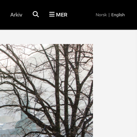
Arkiv
MER
Norsk
|
English