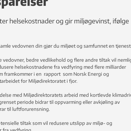
sparelser
er helsekostnader og gir miljøgevinst, ifølge
gamle vedovnen din gjør du miljøet og samfunnet en tjenes
 vedovner, bedre vedlikehold og flere andre tiltak vil nemli
dusere helsekostnadene fra vedfyring med flere milliarder
l som framkommer i en rapport som Norsk Energi og
rbeidet for Miljødirektoratet i fjor.
ndelse med Miljødirektoratets arbeid med kortlevde klimadri
egrenset periode bidrar til oppvarming eller avkjøling av
ar til luftforurensning.
ensielle tiltak som vil redusere utslipp av miljø- og
 fra vedfyring.