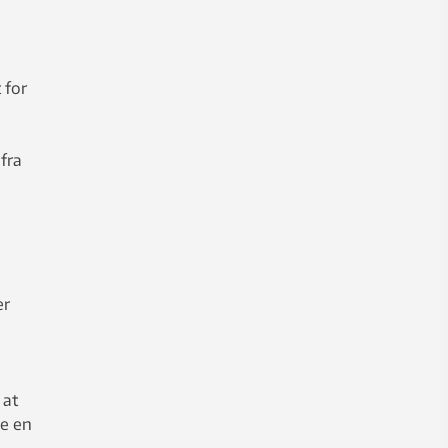
å
 for
fra
er
 at
re en