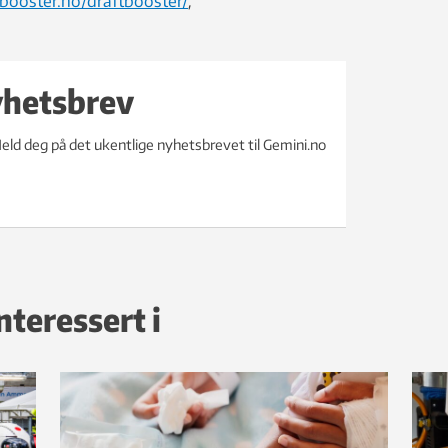
tbooster.no/draftbooster/
,
yhetsbrev
eld deg på det ukentlige nyhetsbrevet til Gemini.no
nteressert i