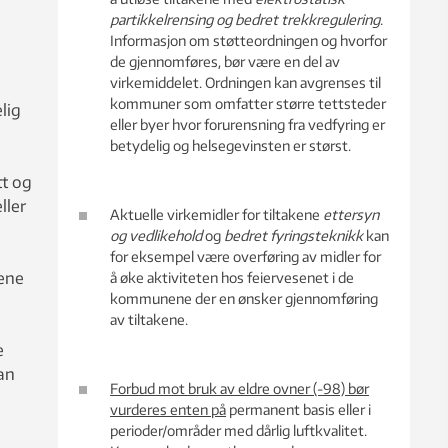
partikkelrensing og bedret trekkregulering
.
Informasjon om støtteordningen og hvorfor
de gjennomføres, bør være en del av
virkemiddelet. Ordningen kan avgrenses til
kommuner som omfatter større tettsteder
lig
eller byer hvor forurensning fra vedfyring er
betydelig og helsegevinsten er størst.
tt og
ller
Aktuelle virkemidler for tiltakene
ettersyn
og vedlikehold
og
bedret fyringsteknikk
kan
for eksempel være overføring av midler for
pene
å øke aktiviteten hos feiervesenet i de
kommunene der en ønsker gjennomføring
av tiltakene.
e
an
Forbud mot bruk av eldre ovner (-98) bør
vurderes enten på
permanent basis eller i
perioder/områder med dårlig luftkvalitet.