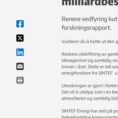
milliardbe
Renere vedfyring kutt
forskningsrapport.
Vurderer du å bytte ut den 
Raskere utskiftning av gamle
klimagevinst og samtidig re
kroner i året. Dette er tal
energiforskere fra SINTEF uta
Utredningen er gjort i forbi
Det vil si utslipp som i en b
atmosfæren og samtidig bidr
SINTEF Energi har sett på pot
helseskadelige komponenter