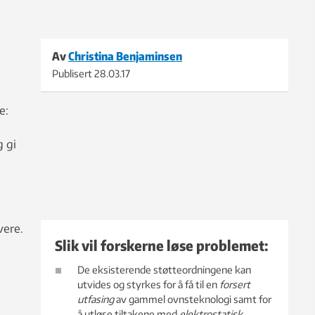
Av
Christina Benjaminsen
Publisert
28.03.17
te:
g gi
vere.
Slik vil forskerne løse problemet:
De eksisterende støtteordningene kan
utvides og styrkes for å få til en
forsert
utfasing
av gammel ovnsteknologi samt for
å utløse tiltakene med
elektrostatisk