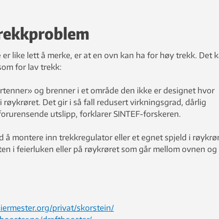
trekkproblem
r like lett å merke, er at en ovn kan ha for høy trekk. Det k
 som for lav trekk:
ertenner» og brenner i et område den ikke er designet hvor
røykrøret. Det gir i så fall redusert virkningsgrad, dårlig
rurensende utslipp, forklarer SINTEF-forskeren.
 å montere inn trekkregulator eller et egnet spjeld i røykrør
en i feierluken eller på røykrøret som går mellom ovnen og
eiermester.org/privat/skorstein/