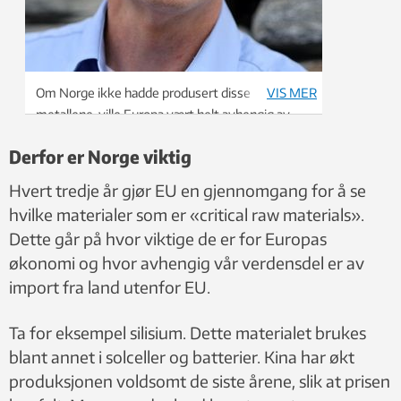
Om Norge ikke hadde produsert disse
VIS MER
metallene, ville Europa vært helt avhengig av
import fra Kina og Russland, skriver Casper van
Derfor er Norge viktig
der Eijk i SINTEF. Foto: Privat
Hvert tredje år gjør EU en gjennomgang for å se
hvilke materialer som er «critical raw materials».
Dette går på hvor viktige de er for Europas
økonomi og hvor avhengig vår verdensdel er av
import fra land utenfor EU.
Ta for eksempel silisium. Dette materialet brukes
blant annet i solceller og batterier. Kina har økt
produksjonen voldsomt de siste årene, slik at prisen