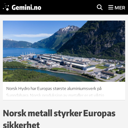
MER
Norsk Hydro har Europas største aluminiumsverk på
Sunndalsøra. Norsk produksjon av metaller er et viktig
forsvarsverk for Europa, skriver kronikkforfatteren. Foto:
Photofex_AUT/Shutterstock
Norsk metall styrker Europas
sikkerhet