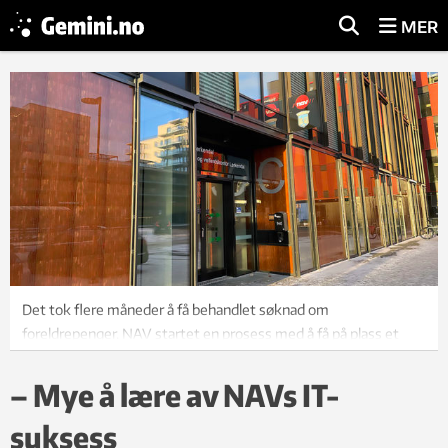
MER
Det tok flere måneder å få behandlet søknad om
foreldrepenger. NAV startet en prosess med å få på plass et
datasystem, men underveis endret de metode. Nå tar det
sekunder å behandle søknaden, og de fleste gjøres ved
– Mye å lære av NAVs IT-
selvbetjening. Illfoto: Nina Tveter
suksess