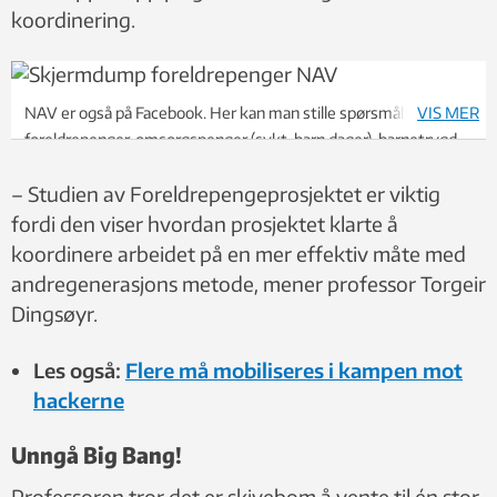
koordinering.
NAV er også på Facebook. Her kan man stille spørsmål om
VIS MER
foreldrepenger, omsorgspenger (sykt-barn dager), barnetrygd
og kontantstøtte.
– Studien av Foreldrepengeprosjektet er viktig
fordi den viser hvordan prosjektet klarte å
koordinere arbeidet på en mer effektiv måte med
andregenerasjons metode, mener professor Torgeir
Dingsøyr.
Les også:
Flere må mobiliseres i kampen mot
hackerne
Unngå Big Bang!
Professoren tror det er skivebom å vente til én stor