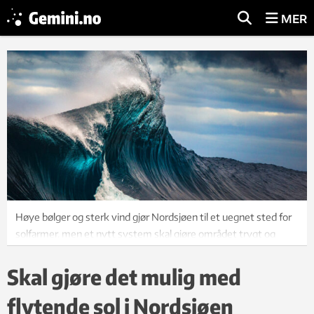
MER
Høye bølger og sterk vind gjør Nordsjøen til et uegnet sted for
solfarmer, men et nytt system skal gjøre området trygt og
brukbart. Illustrasjonsfoto: Philip Thurston/iStock
Skal gjøre det mulig med
flytende sol i Nordsjøen