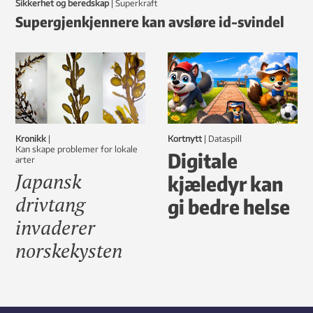
Sikkerhet og beredskap
|
Superkraft
Supergjenkjennere kan avsløre id-svindel
Kronikk
|
Kortnytt
|
dataspill
Kan skape problemer for lokale
Digitale
arter
Japansk
kjæledyr kan
drivtang
gi bedre helse
invaderer
norskekysten