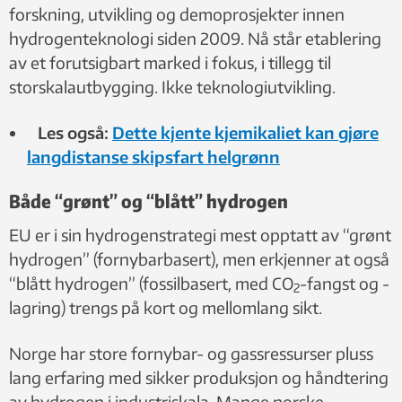
forskning, utvikling og demoprosjekter innen
hydrogenteknologi siden 2009. Nå står etablering
av et forutsigbart marked i fokus, i tillegg til
storskalautbygging. Ikke teknologiutvikling.
Les også:
Dette kjente kjemikaliet kan gjøre
langdistanse skipsfart helgrønn
Både “grønt” og “blått” hydrogen
EU er i sin hydrogenstrategi mest opptatt av “grønt
hydrogen” (fornybarbasert), men erkjenner at også
“blått hydrogen” (fossilbasert, med CO
-fangst og -
2
lagring) trengs på kort og mellomlang sikt.
Norge har store fornybar- og gassressurser pluss
lang erfaring med sikker produksjon og håndtering
av hydrogen i industriskala. Mange norske