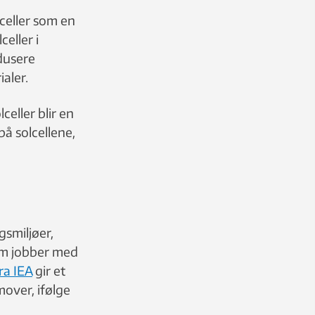
lceller som en
celler i
edusere
aler.
lceller blir en
på solcellene,
gsmiljøer,
som jobber med
ra IEA
gir et
over, ifølge