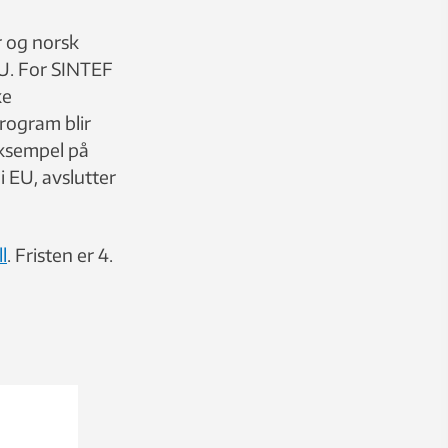
r og norsk
EU. For SINTEF
ke
program blir
eksempel på
i EU, avslutter
l
. Fristen er 4.