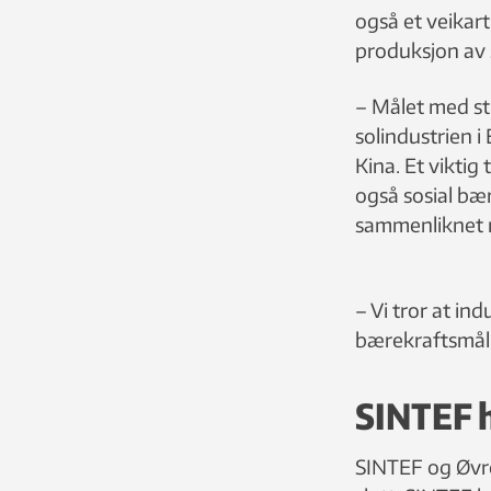
også et veikart
produksjon av s
– Målet med str
solindustrien i 
Kina. Et viktig
også sosial bær
sammenliknet m
– Vi tror at i
bærekraftsmål. 
SINTEF h
SINTEF og Øvrel