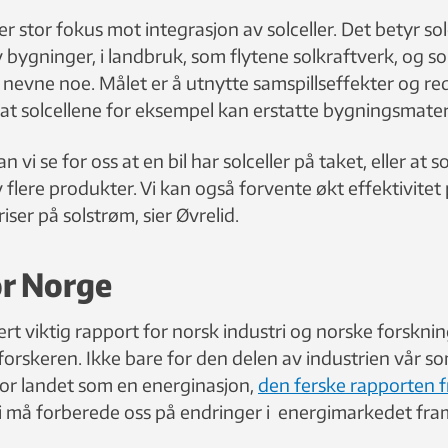
er stor fokus mot integrasjon av solceller. Det betyr so
v bygninger, i landbruk, som flytene solkraftverk, og sol
å nevne noe. Målet er å utnytte samspillseffekter og r
at solcellene for eksempel kan erstatte bygningsmateri
n vi se for oss at en bil har solceller på taket, eller at so
v flere produkter. Vi kan også forvente økt effektivitet 
iser på solstrøm, sier Øvrelid.
or Norge
rt viktig rapport for norsk industri og norske forsknin
forskeren. Ikke bare for den delen av industrien vår 
for landet som en energinasjon,
den ferske rapporten f
i må forberede oss på endringer i energimarkedet fram