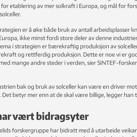
 for etablering av mer solkraft i Europa, og mål for fo
olceller.
ategien er å øke både bruk av antall arbeidsplasser kny
Europa, ikke minst fordi store deler av denne industrien 
 tema i strategien er bærekraftig produksjon av solceller,
ekraft og rettferdig produksjon. Dette er noe vi er go
ed mange andre steder i verden, sier SINTEF-forsker 
ndustrien bak og bruk av solceller kan være en driver m
Det betyr mer enn at de skal være billige, legger han ti
ar vært bidragsyter
ids forskergruppe har bidratt med å utarbeide veikartet