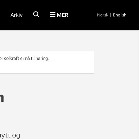
Arkiv
MER
Norsk
|
English
r solkraft er nå til høring.
m
nytt og