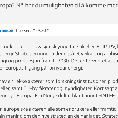
ropa? Nå har du muligheten til å komme med
jaminsen
- Publisert 21.05.2021
knologi- og innovasjonsklynge for solceller, ETIP-PV, 
lenergi. Strategien inneholder også et veikart og ambis
ogi og produksjon fram til 2030. Det er forventet at solce
 for Europas tilgang på fornybar energi.
 av en rekke aktører som forskningsinstitusjoner, pro
celler, samt EU-byråkrater og myndigheter. Kort sagt al
energi i Europa. Fra Norge deltar blant annet SINTEF.
n europeiske aktøren alle som er brukere eller framtid
 si sin mening om den nye strategien de har laget. Strat