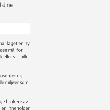
 dine
har laget en ny
iøse mål for
ller vil spille
dusenter og
le miljøer som
ige brukere av
egien inneholder