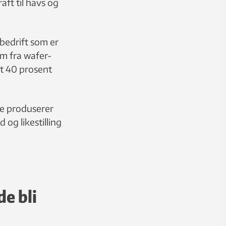
aft til havs og
 bedrift som er
um fra wafer-
at 40 prosent
rge produserer
 og likestilling
de bli