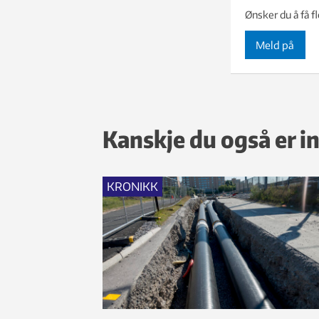
Ønsker du å få f
Meld på
Kanskje du også er in
KRONIKK