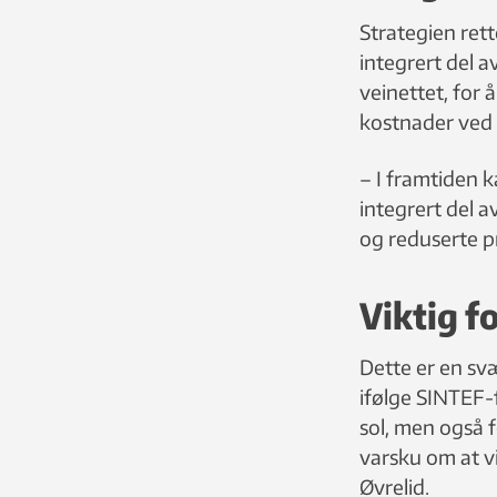
Strategien rett
integrert del a
veinettet, for 
kostnader ved 
– I framtiden ka
integrert del a
og reduserte pr
Viktig f
Dette er en svæ
ifølge SINTEF-
sol, men også 
varsku om at v
Øvrelid.