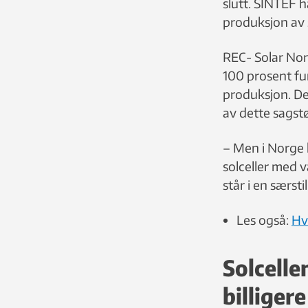
slutt. SINTEF h
produksjon av s
REC- Solar Norg
100 prosent fun
produksjon. De
av dette sagstø
– Men i Norge h
solceller med v
står i en særsti
Les også:
Hv
Solcellen
billigere