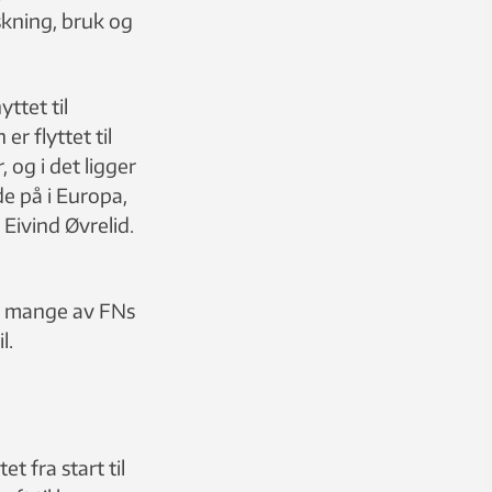
rskning, bruk og
ttet til
er flyttet til
 og i det ligger
de på i Europa,
Eivind Øvrelid.
ot mange av FNs
l.
 fra start til