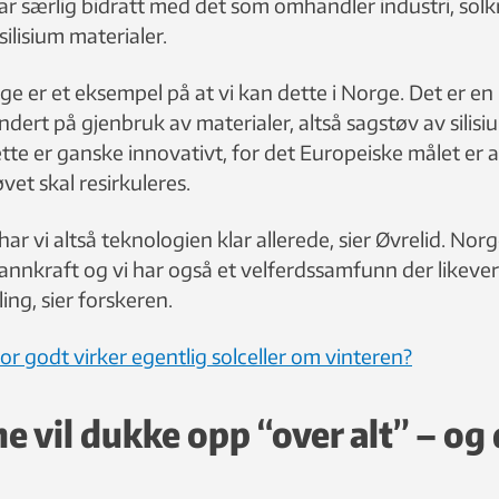
ar særlig bidratt med det som omhandler industri, solkr
ilisium materialer.
e er et eksempel på at vi kan dette i Norge. Det er en
dert på gjenbruk av materialer, altså sagstøv av silisi
tte er ganske innovativt, for det Europeiske målet er 
vet skal resirkuleres.
ar vi altså teknologien klar allerede, sier Øvrelid. No
annkraft og vi har også et velferdssamfunn der likeverd
lling, sier forskeren.
or godt virker egentlig solceller om vinteren?
e vil dukke opp “over alt” – og 