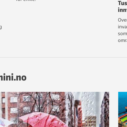
Tus
inn
Over
g
inva
som 
områ
mini.no