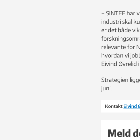
– SINTEF har væ
industri skal 
er det både vik
forskningsområd
relevante for 
hvordan vi jobb
Eivind Øvrelid 
Strategien ligge
juni.
Kontakt
Eivind 
Meld d